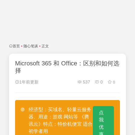
首页
•
随心笔谈
•
正文
Microsoft 365 和 Office：区别和如何选
择
1年前更新
537
0
0
🌐
经济型：买域名、轻量云服务
点
器、用途：游戏 网站等 《腾
我
讯云》特点：特价机便宜 适合
优
初学者用
惠