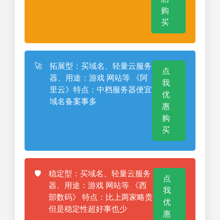
购
买
🚀
拓展型：买域名、轻量云服务
点
器、用途：游戏 网站等 《阿
我
里云》特点：中档服务器便宜
优
域名备案事多
惠
购
买
🛡️
稳定型：买域名、轻量云服务
点
器、用途：游戏 网站等 《西
我
部数码》 特点：比上两家略贵
优
但是稳定性超好事也少
惠