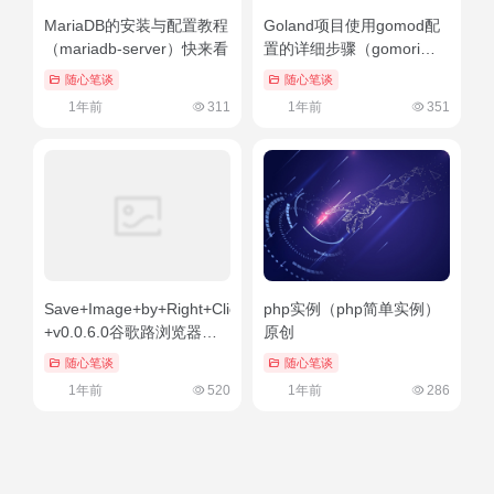
MariaDB的安装与配置教程
Goland项目使用gomod配
（mariadb-server）快来看
置的详细步骤（gomori染
色）快来看
随心笔谈
随心笔谈
1年前
311
1年前
351
Save+Image+by+Right+Clickni
php实例（php简单实例）
+v0.0.6.0谷歌路浏览器图
原创
片扩展插件（解决.webp图
随心笔谈
随心笔谈
片下载问题）
1年前
520
1年前
286