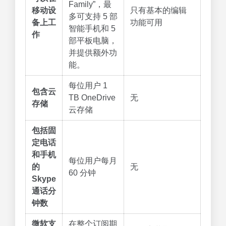
Family”，最
移动设
只有基本的编辑
多可支持 5 部
备上工
功能可用
智能手机和 5
作
部平板电脑，
并提供额外功
能。
每位用户 1
包含云
TB OneDrive
无
存储
云存储
包括固
定电话
和手机
每位用户每月
的
无
60 分钟
Skype
通话分
钟数
微软支
在整个订阅期