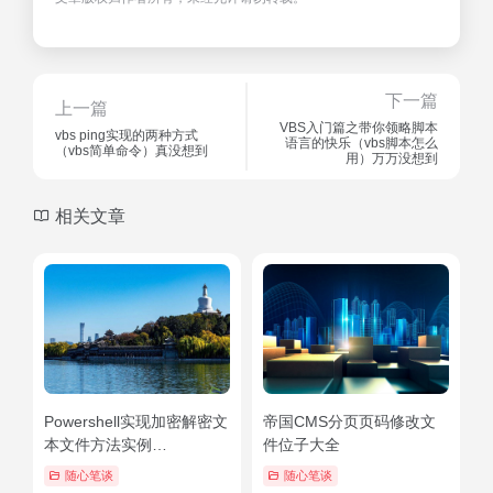
下一篇
上一篇
VBS入门篇之带你领略脚本
vbs ping实现的两种方式
语言的快乐（vbs脚本怎么
（vbs简单命令）真没想到
用）万万没想到
相关文章
Powershell实现加密解密文
帝国CMS分页页码修改文
本文件方法实例
件位子大全
（powershell帮助文档）新
随心笔谈
随心笔谈
鲜出炉