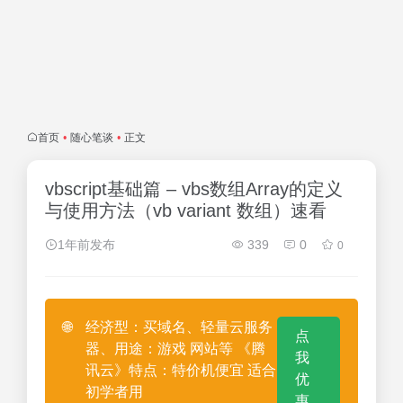
首页
•
随心笔谈
•
正文
vbscript基础篇 – vbs数组Array的定义
与使用方法（vb variant 数组）速看
1年前发布
339
0
0
🌐
经济型：买域名、轻量云服务
点
器、用途：游戏 网站等 《腾
我
讯云》特点：特价机便宜 适合
优
初学者用
惠