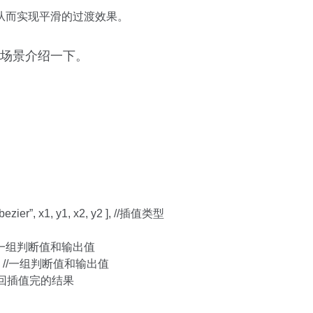
从而实现平滑的过渡效果。
应用场景介绍一下。
ic-bezier”, x1, y1, x2, y2 ], //插值类型
ype, //一组判断值和输出值
Type, … //一组判断值和输出值
r) //返回插值完的结果