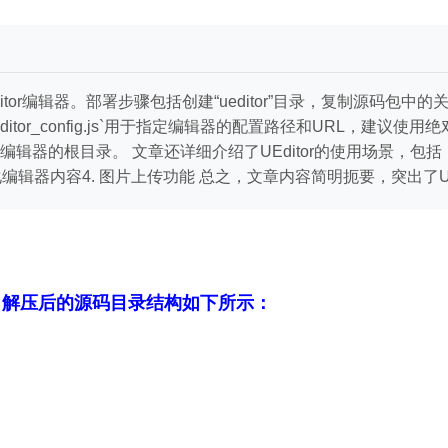
器。部署步骤包括创建“ueditor”目录，复制源码包中的关键文件（如`d
all.js`文件。`editor_config.js`用于指定编辑器的配置路径
辑器的根目录。 文章还详细介绍了UEditor的使用场景，包括
化编辑器内容4. 图片上传功能 总之，文章内容简明扼要，突出了U
，解压后的源码目录结构如下所示：