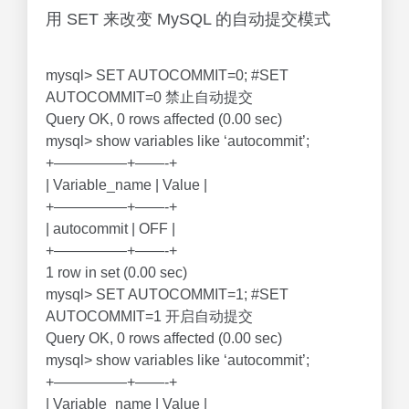
用 SET 来改变 MySQL 的自动提交模式
mysql> SET AUTOCOMMIT=0; #SET
AUTOCOMMIT=0 禁止自动提交
Query OK, 0 rows affected (0.00 sec)
mysql> show variables like ‘autocommit’;
+—————+——-+
| Variable_name | Value |
+—————+——-+
| autocommit | OFF |
+—————+——-+
1 row in set (0.00 sec)
mysql> SET AUTOCOMMIT=1; #SET
AUTOCOMMIT=1 开启自动提交
Query OK, 0 rows affected (0.00 sec)
mysql> show variables like ‘autocommit’;
+—————+——-+
| Variable_name | Value |