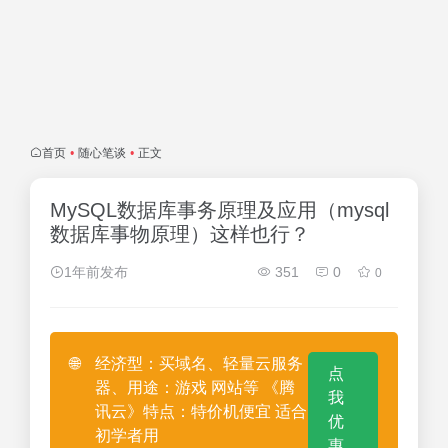
首页
•
随心笔谈
•
正文
MySQL数据库事务原理及应用（mysql
数据库事物原理）这样也行？
1年前发布
351
0
0
🌐
经济型：买域名、轻量云服务
点
器、用途：游戏 网站等 《腾
我
讯云》特点：特价机便宜 适合
优
初学者用
惠