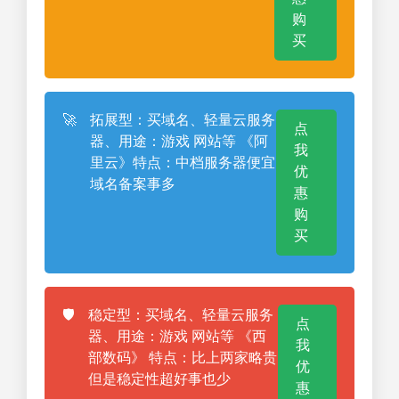
购
买
🚀
拓展型：买域名、轻量云服务
点
器、用途：游戏 网站等 《阿
我
里云》特点：中档服务器便宜
优
域名备案事多
惠
购
买
🛡️
稳定型：买域名、轻量云服务
点
器、用途：游戏 网站等 《西
我
部数码》 特点：比上两家略贵
优
但是稳定性超好事也少
惠