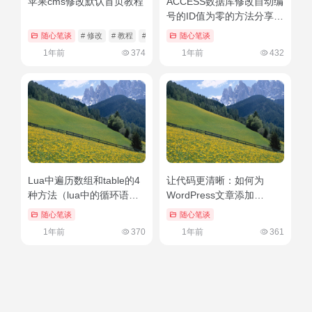
苹果cms修改默认首页教程
ACCESS数据库修改自动编
号的ID值为零的方法分享
（access自动编号可以改
随心笔谈
# 修改
# 教程
# 苹果CMS
随心笔谈
为文本吗）新鲜出炉
1年前
374
1年前
432
Lua中遍历数组和table的4
让代码更清晰：如何为
种方法（lua中的循环语
WordPress文章添加
句）速看
CodeColorer代码高亮功能
随心笔谈
随心笔谈
1年前
370
1年前
361