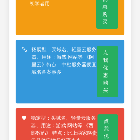
初学者用
惠
购
买
🚀
拓展型：买域名、轻量云服务
点
器、用途：游戏 网站等 《阿
我
里云》特点：中档服务器便宜
优
域名备案事多
惠
购
买
🛡️
稳定型：买域名、轻量云服务
点
器、用途：游戏 网站等 《西
我
部数码》 特点：比上两家略贵
优