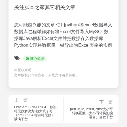
怎么拼接字符串）一看就会
意思）新鲜出炉
随心笔谈
随心笔谈
1年前
376
1年前
363
flex调用webservice中的自
asp知识整理笔记4（问答
定义类的方法（flex）硬核
模式）（asp课程）这都可
推荐
以？
随心笔谈
随心笔谈
1年前
339
1年前
329