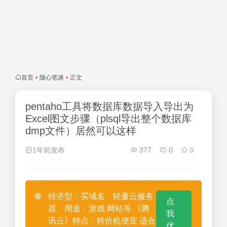
首页
•
随心笔谈
•
正文
pentaho工具将数据库数据导入导出为
Excel图文步骤（plsql导出整个数据库
dmp文件）居然可以这样
1年前发布
377
0
0
🌐
经济型：买域名、轻量云服务
点
器、用途：游戏 网站等 《腾
我
讯云》特点：特价机便宜 适合
优