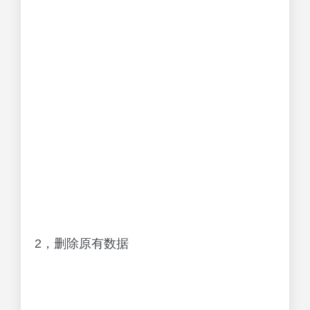
2，删除原有数据
1，与之前同理，不过此次是新建Excel输