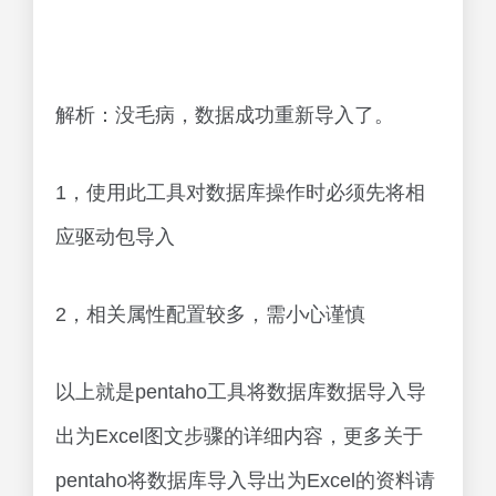
文章版权归作者所有，未经允许请勿转载。
上一篇
下一篇
Oracle？ORA-00904：标识
perl uc,lc,ucfirst,lcfirst大小写
符无效解决方法(太坑了!!)
转换函数（大小写转换汇编
（ora 00904 标识符无效）
语言）全程干货
满满干货
相关文章
SQL案例学习之字符串的合
NoSQL优缺点与ＭongoDB
并与拆分方法总结（sql中
数据库简介（nosql是什么