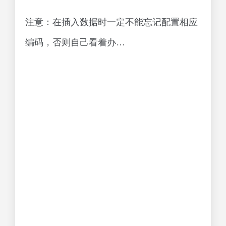
2，相关属性配置较多，需小心谨慎
以上就是pentaho工具将数据库数据导入导
出为Excel图文步骤的详细内容，更多关于
pentaho将数据库导入导出为Excel的资料请
关注脚本之家其它相关文章！
您可能感兴趣的文章:使用python将excel数据导入
数据库过程详解如何将Excel文件导入MySQL数
据库Java解析Excel文件并把数据存入数据库
Python实现将数据库一键导出为Excel表格的实例
随心笔谈
©
版权声明