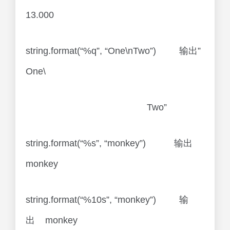
13.000
string.format(“%q”, “One\nTwo”) 输出”
One\
Two”
string.format(“%s”, “monkey”) 输出
monkey
string.format(“%10s”, “monkey”) 输
出 monkey