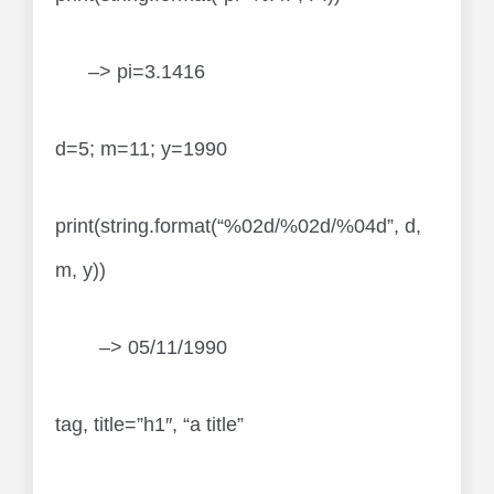
–> pi=3.1416
d=5; m=11; y=1990
print(string.format(“%02d/%02d/%04d”, d,
m, y))
–> 05/11/1990
tag, title=”h1″, “a title”