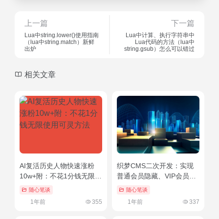
上一篇
下一篇
Lua中string.lower()使用指南
Lua中计算、执行字符串中
（lua中string.match）新鲜
Lua代码的方法（lua中
出炉
string.gsub）怎么可以错过
相关文章
AI复活历史人物快速涨粉
织梦CMS二次开发：实现
10w+附：不花1分钱无限使
普通会员隐藏、VIP会员显
用可灵方法
示功能
随心笔谈
随心笔谈
1年前
355
1年前
337