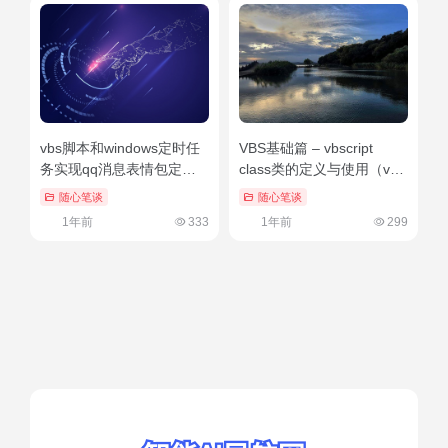
vbs脚本和windows定时任
VBS基础篇 – vbscript
务实现qq消息表情包定时
class类的定义与使用（vb
发送功能（qq定时发消息
定义类）学到了吗
随心笔谈
随心笔谈
辅助器安卓）怎么可以错过
1年前
333
1年前
299