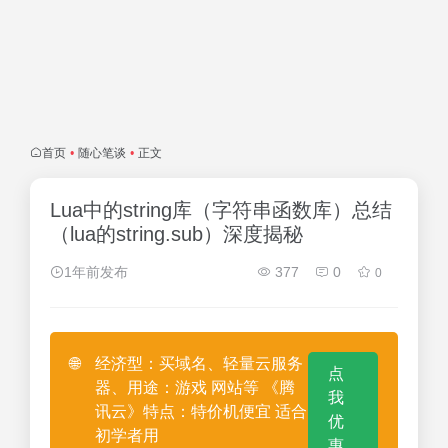
首页
•
随心笔谈
•
正文
Lua中的string库（字符串函数库）总结
（lua的string.sub）深度揭秘
1年前发布
377
0
0
🌐
经济型：买域名、轻量云服务
点
器、用途：游戏 网站等 《腾
我
讯云》特点：特价机便宜 适合
优
初学者用
惠