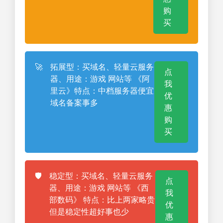
购
买
🚀
拓展型：买域名、轻量云服务
点
器、用途：游戏 网站等 《阿
我
里云》特点：中档服务器便宜
优
域名备案事多
惠
购
买
🛡️
稳定型：买域名、轻量云服务
点
器、用途：游戏 网站等 《西
我
部数码》 特点：比上两家略贵
优
但是稳定性超好事也少
惠