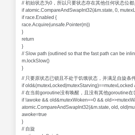
// 初始状态为0，所以只要状态存在其他任何状态位
if atomic.CompareAndSwapInt32(&m.state, 0, mutexL
if race.Enabled {
race.Acquire(unsafe.Pointer(m))
}
return
}
// Slow path (outlined so that the fast path can be inli
m.lockSlow()
}
// 只要原状态已锁且不处于饥饿状态，并满足自旋条
if old&(mutexLocked|mutexStarving)==mutexLocked &
// 在当前goroutine没有唤醒，且没有其他gorou
if !awoke && old&mutexWoken==0 && old>>mutexWai
atomic.CompareAndSwapInt32(&m.state, old, old|mu
awoke=true
}
// 自旋