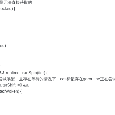
都是无法直接获取的
ocked) {
ned)
件
& runtime_canSpin(iter) {
tine在尝试唤醒，且存在等待的情况下，cas标记存在goroutine正
terShift !=0 &&
texWoken) {