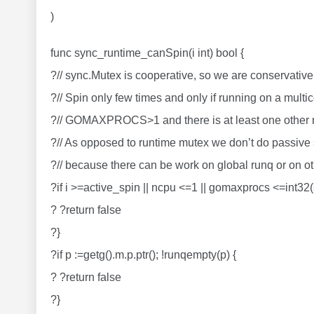
)
func sync_runtime_canSpin(i int) bool {
?// sync.Mutex is cooperative, so we are conservative
?// Spin only few times and only if running on a mult
?// GOMAXPROCS>1 and there is at least one other r
?// As opposed to runtime mutex we don’t do passive 
?// because there can be work on global runq or on ot
?if i >=active_spin || ncpu <=1 || gomaxprocs <=int
? ?return false
?}
?if p :=getg().m.p.ptr(); !runqempty(p) {
? ?return false
?}