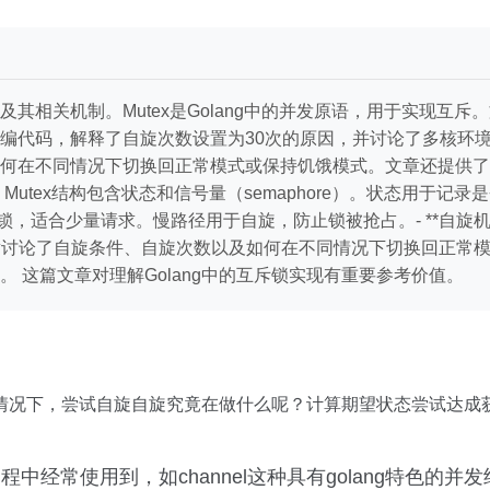
及其相关机制。Mutex是Golang中的并发原语，用于实现互斥
编代码，解释了自旋次数设置为30次的原因，并讨论了多核环境下
何在不同情况下切换回正常模式或保持饥饿模式。文章还提供了完
**：Mutex结构包含状态和信号量（semaphore）。状态用于
锁，适合少量请求。慢路径用于自旋，防止锁被抢占。- **自旋机
文章讨论了自旋条件、自旋次数以及如何在不同情况下切换回正常模式
 这篇文章对理解Golang中的互斥锁实现有重要参考价值。
情况下，尝试自旋自旋究竟在做什么呢？计算期望状态尝试达成
过程中经常使用到，如channel这种具有golang特色的并