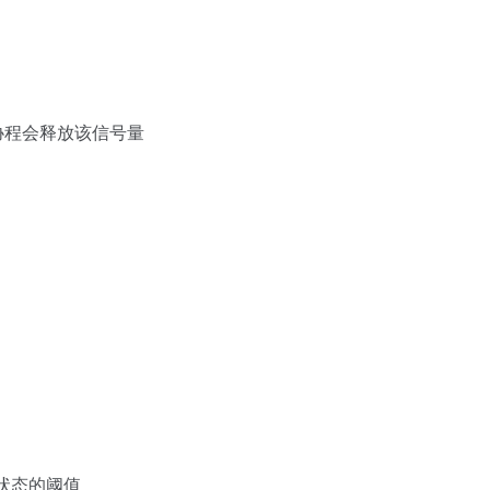
协程会释放该信号量
入饥饿状态的阈值