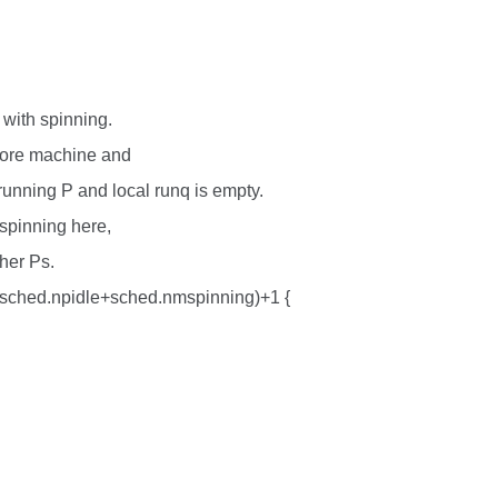
 with spinning.
icore machine and
unning P and local runq is empty.
spinning here,
her Ps.
32(sched.npidle+sched.nmspinning)+1 {