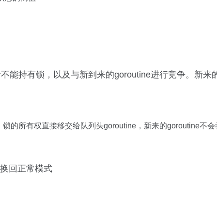
有锁，以及与新到来的goroutine进行竞争。新来的go
的所有权直接移交给队列头goroutine，新来的gorouti
切换回正常模式