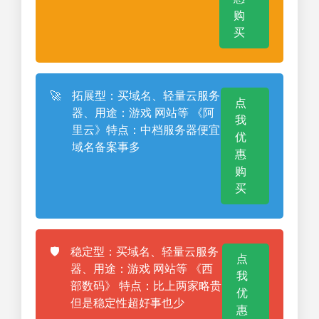
购
买
🚀
拓展型：买域名、轻量云服务
点
器、用途：游戏 网站等 《阿
我
里云》特点：中档服务器便宜
优
域名备案事多
惠
购
买
🛡️
稳定型：买域名、轻量云服务
点
器、用途：游戏 网站等 《西
我
部数码》 特点：比上两家略贵
优
但是稳定性超好事也少
惠