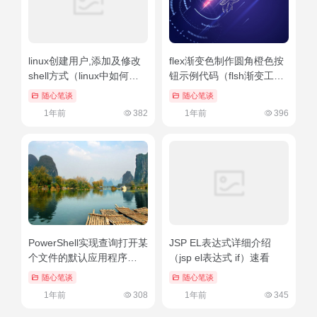
linux创建用户,添加及修改
flex渐变色制作圆角橙色按
shell方式（linux中如何创
钮示例代码（flsh渐变工
建用户）学到了吗
具）学到了吗
随心笔谈
随心笔谈
1年前
382
1年前
396
PowerShell实现查询打开某
JSP EL表达式详细介绍
个文件的默认应用程序
（jsp el表达式 if）速看
（powershell 获取文件大
随心笔谈
随心笔谈
小）太疯狂了
1年前
308
1年前
345