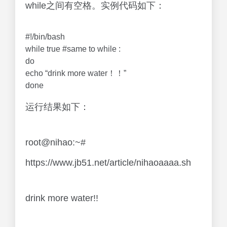
while之间有空格。实例代码如下：
#!/bin/bash
while true #same to while :
do
echo “drink more water！！”
done
运行结果如下：
root@nihao:~#
https://www.jb51.net/article/nihaoaaaa.sh
drink more water!!