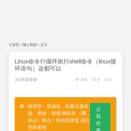
首页
•
随心笔谈
•
正文
Linux命令行循环执行shell命令（linux循
环语句）这都可以
1年前更新
374
0
0
🌐
经济型：买域名、轻量云服务
点
器、用途：游戏 网站等 《腾
我
讯云》特点：特价机便宜 适合
优
初学者用
惠