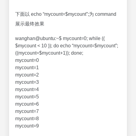
下面以 echo “mycount=$mycount”;为 command
展示最终效果
wanghan@ubuntu:~$ mycount=0; while ((
$mycount < 10 )); do echo “mycount=$mycount”;
((mycount=$mycount+1)); done;
mycount=0
mycount=1
mycount=2
mycount=3
mycount=4
mycount=5
mycount=6
mycount=7
mycount=8
mycount=9