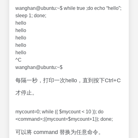
wanghan@ubuntu:~$ while true ;do echo “hello”;
sleep 1; done;
hello
hello
hello
hello
hello
^C
wanghan@ubuntu:~$
每隔一秒，打印一次hello，直到按下Ctrl+C
才停止。
mycount=0; while (( $mycount < 10 )); do
<command>;((mycount=$mycount+1)); done;
可以将 command 替换为任意命令。