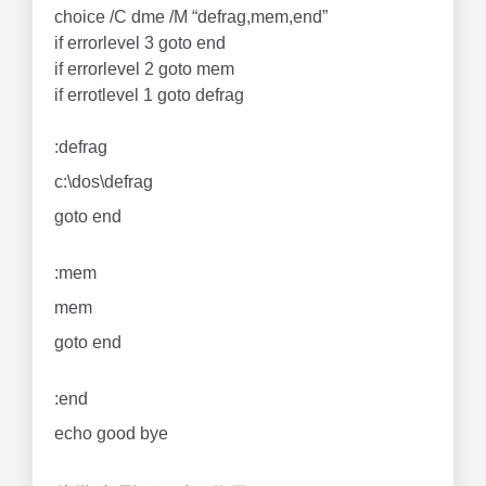
choice /C dme /M “defrag,mem,end”
if errorlevel 3 goto end
if errorlevel 2 goto mem
if errotlevel 1 goto defrag
:defrag
c:\dos\defrag
goto end
:mem
mem
goto end
:end
echo good bye