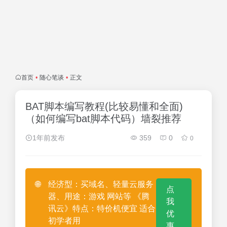
首页
•
随心笔谈
•
正文
BAT脚本编写教程(比较易懂和全面)
（如何编写bat脚本代码）墙裂推荐
1年前发布
359
0
0
🌐
经济型：买域名、轻量云服务
点
器、用途：游戏 网站等 《腾
我
讯云》特点：特价机便宜 适合
优
初学者用
惠