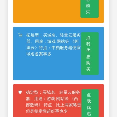
购
买
🚀
拓展型：买域名、轻量云服务
点
器、用途：游戏 网站等 《阿
我
里云》特点：中档服务器便宜
优
域名备案事多
惠
购
买
🛡️
稳定型：买域名、轻量云服务
点
器、用途：游戏 网站等 《西
我
部数码》 特点：比上两家略贵
优
但是稳定性超好事也少
惠