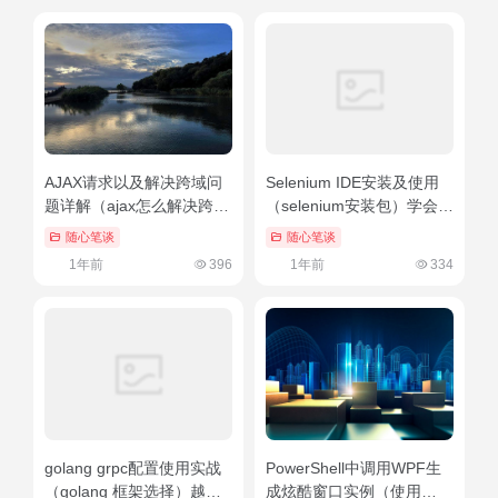
AJAX请求以及解决跨域问
Selenium IDE安装及使用
题详解（ajax怎么解决跨
（selenium安装包）学会了
域）这都可以
吗
随心笔谈
随心笔谈
1年前
396
1年前
334
golang grpc配置使用实战
PowerShell中调用WPF生
（golang 框架选择）越早
成炫酷窗口实例（使用