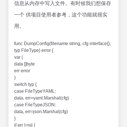
信息从内存中写入文件。有时候我们想保存
一个 供项目使用者参考，这个功能就很实
用。
func DumpConfig(filename string, cfg interface{},
typ FileType) error {
var (
data []byte
err error
)
switch typ {
case FileTypeYAML:
data, err=yaml.Marshal(cfg)
case FileTypeJSON:
data, err=json.Marshal(cfg)
}
if err !=nil {