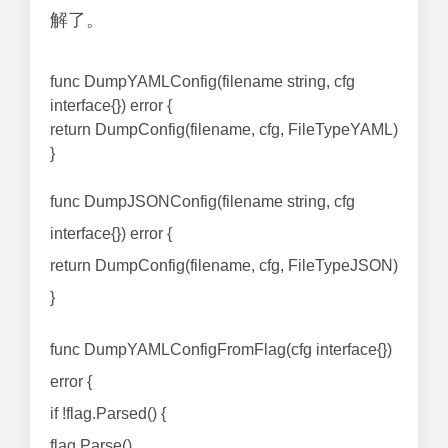
解了。
func DumpYAMLConfig(filename string, cfg
interface{}) error {
return DumpConfig(filename, cfg, FileTypeYAML)
}
func DumpJSONConfig(filename string, cfg
interface{}) error {
return DumpConfig(filename, cfg, FileTypeJSON)
}
func DumpYAMLConfigFromFlag(cfg interface{})
error {
if !flag.Parsed() {
flag.Parse()