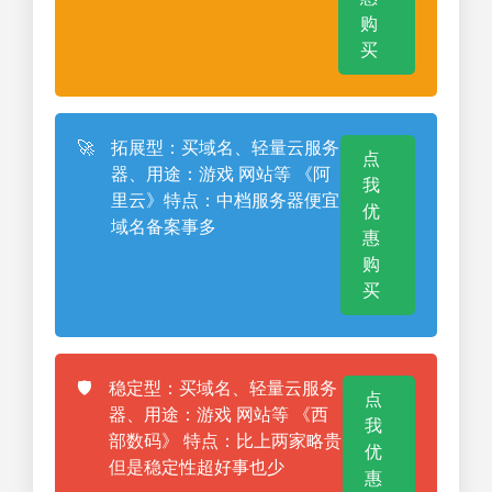
购
买
🚀
拓展型：买域名、轻量云服务
点
器、用途：游戏 网站等 《阿
我
里云》特点：中档服务器便宜
优
域名备案事多
惠
购
买
🛡️
稳定型：买域名、轻量云服务
点
器、用途：游戏 网站等 《西
我
部数码》 特点：比上两家略贵
优
但是稳定性超好事也少
惠