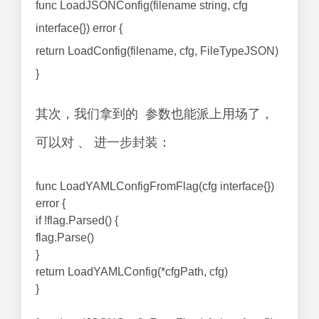
func LoadJSONConfig(filename string, cfg
interface{}) error {
return LoadConfig(filename, cfg, FileTypeJSON)
}
其次，我们拿到的 参数也能派上用场了，
可以对 、 进一步封装：
func LoadYAMLConfigFromFlag(cfg interface{})
error {
if !flag.Parsed() {
flag.Parse()
}
return LoadYAMLConfig(*cfgPath, cfg)
}