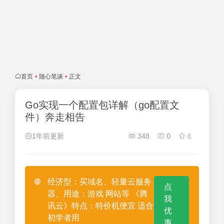
首页
•
随心笔谈
•
正文
Go实现一个配置包详解（go配置文
件）奔走相告
1年前更新
348
0
0
🌐
经济型：买域名、轻量云服务
点
器、用途：游戏 网站等 《腾
我
讯云》特点：特价机便宜 适合
优
初学者用
惠