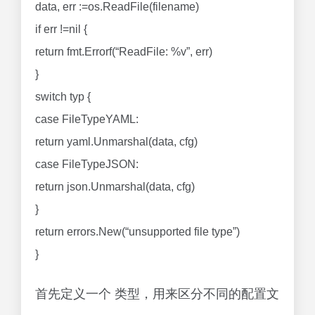
data, err :=os.ReadFile(filename)
if err !=nil {
return fmt.Errorf(“ReadFile: %v”, err)
}
switch typ {
case FileTypeYAML:
return yaml.Unmarshal(data, cfg)
case FileTypeJSON:
return json.Unmarshal(data, cfg)
}
return errors.New(“unsupported file type”)
}
首先定义一个 类型，用来区分不同的配置文