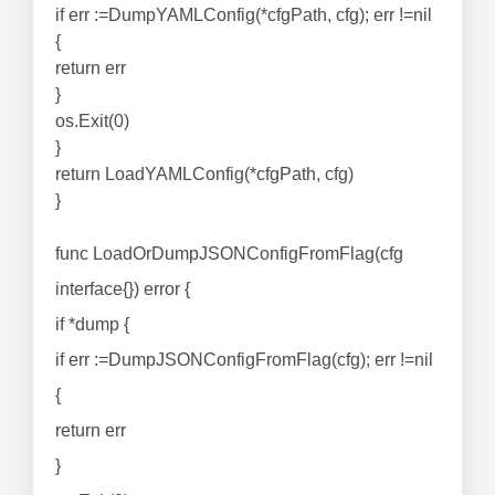
if err :=DumpYAMLConfig(*cfgPath, cfg); err !=nil
{
return err
}
os.Exit(0)
}
return LoadYAMLConfig(*cfgPath, cfg)
}
func LoadOrDumpJSONConfigFromFlag(cfg
interface{}) error {
if *dump {
if err :=DumpJSONConfigFromFlag(cfg); err !=nil
{
return err
}