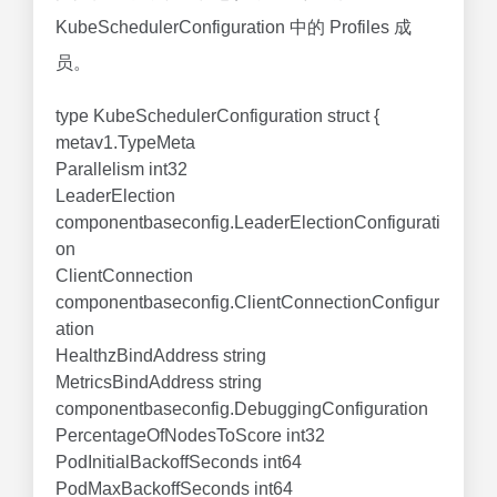
KubeSchedulerConfiguration 中的 Profiles 成
员。
type KubeSchedulerConfiguration struct {
metav1.TypeMeta
Parallelism int32
LeaderElection
componentbaseconfig.LeaderElectionConfigurati
on
ClientConnection
componentbaseconfig.ClientConnectionConfigur
ation
HealthzBindAddress string
MetricsBindAddress string
componentbaseconfig.DebuggingConfiguration
PercentageOfNodesToScore int32
PodInitialBackoffSeconds int64
PodMaxBackoffSeconds int64