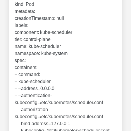
kind: Pod
metadata:
creationTimestamp: null
labels:
component: kube-scheduler
tier: control-plane
name: kube-scheduler
namespace: kube-system
spec:
containers:
– command:
– kube-scheduler
– –address=0.0.0.0
– –authentication-
kubeconfig=/etc/kubernetes/scheduler.conf
– –authorization-
kubeconfig=/etc/kubernetes/scheduler.conf
– –bind-address=127.0.0.1
– –kubeconfig=/etc/kubernetes/scheduler.conf