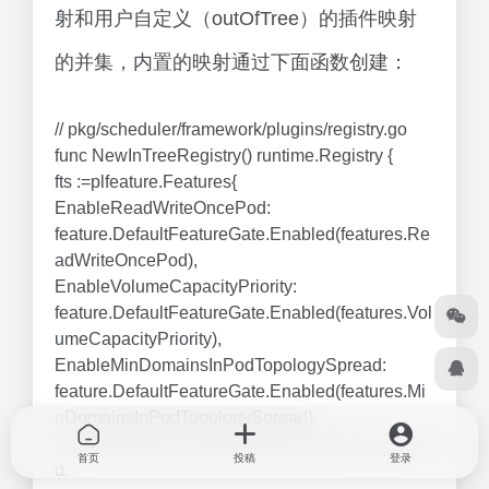
射和用户自定义（outOfTree）的插件映射
的并集，内置的映射通过下面函数创建：
// pkg/scheduler/framework/plugins/registry.go
func NewInTreeRegistry() runtime.Registry {
fts :=plfeature.Features{
EnableReadWriteOncePod:
feature.DefaultFeatureGate.Enabled(features.Re
adWriteOncePod),
EnableVolumeCapacityPriority:
feature.DefaultFeatureGate.Enabled(features.Vol
umeCapacityPriority),
EnableMinDomainsInPodTopologySpread:
feature.DefaultFeatureGate.Enabled(features.Mi
nDomainsInPodTopologySpread),
EnableNodeInclusionPolicyInPodTopologySprea
首页
投稿
登录
d: