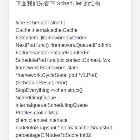
下面我们先看下 Scheduler 的结构
type Scheduler struct {
Cache internalcache.Cache
Extenders []framework.Extender
NextPod func() *framework.QueuedPodInfo
FailureHandler FailureHandlerFn
SchedulePod func(ctx context.Context, fwk
framework.Framework, state
*framework.CycleState, pod *v1.Pod)
(ScheduleResult, error)
StopEverything <-chan struct{}
SchedulingQueue
internalqueue.SchedulingQueue
Profiles profile.Map
client clientset.Interface
nodeInfoSnapshot *internalcache.Snapshot
percentageOfNodesToScore int32