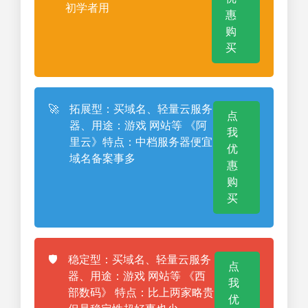
初学者用
惠
购
买
🚀
拓展型：买域名、轻量云服务
点
器、用途：游戏 网站等 《阿
我
里云》特点：中档服务器便宜
优
域名备案事多
惠
购
买
🛡️
稳定型：买域名、轻量云服务
点
器、用途：游戏 网站等 《西
我
部数码》 特点：比上两家略贵
优