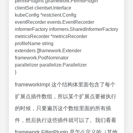
permitPlugins []framework.PermitPlugin
clientSet clientset.Interface
kubeConfig *restclient.Config
eventRecorder events.EventRecorder
informerFactory informers.SharedInformerFactory
metricsRecorder *metricsRecorder
profileName string
extenders []framework.Extender
framework.PodNominator
parallelizer parallelize.Parallelizer
}
frameworkImpl 这个结构体里面包含了每个
扩展点插件数组，所以某个扩展点要被执行
的时候，只要遍历这个数组里面的所有插
件，然后执行这些插件就可以了。我们看看
framework.FilterPlugin 是怎么定义的（其他