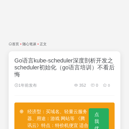
首页
•
随心笔谈
•
正文
Go语言kube-scheduler深度剖析开发之
scheduler初始化（go语言培训）不看后
悔
1年前发布
352
0
0
🌐
经济型：买域名、轻量云服务
点
器、用途：游戏 网站等 《腾
我
讯云》特点：特价机便宜 适合
优