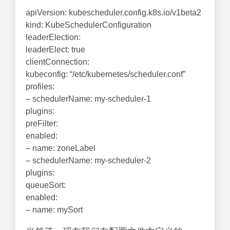
apiVersion: kubescheduler.config.k8s.io/v1beta2
kind: KubeSchedulerConfiguration
leaderElection:
leaderElect: true
clientConnection:
kubeconfig: “/etc/kubernetes/scheduler.conf”
profiles:
– schedulerName: my-scheduler-1
plugins:
preFilter:
enabled:
– name: zoneLabel
– schedulerName: my-scheduler-2
plugins:
queueSort:
enabled:
– name: mySort