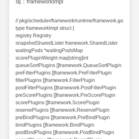
现：frameworkImpl
// pkg/scheduler/framework/runtime/framework.go
type frameworkImpl struct {
registry Registry
snapshotSharedLister framework.SharedLister
waitingPods *waitingPodsMap
scorePluginWeight map[string]int
queueSortPlugins []framework.QueueSortPlugin
preFilterPlugins []framework.PreFilterPlugin
filterPlugins []framework.FilterPlugin
postFilterPlugins []framework.PostFilterPlugin
preScorePlugins []framework.PreScorePlugin
scorePlugins []framework.ScorePlugin
reservePlugins []framework.ReservePlugin
preBindPlugins []framework.PreBindPlugin
bindPlugins []framework.BindPlugin
postBindPlugins []framework.PostBindPlugin