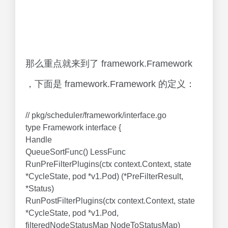
那么重点就来到了 framework.Framework
，下面是 framework.Framework 的定义：
// pkg/scheduler/framework/interface.go
type Framework interface {
Handle
QueueSortFunc() LessFunc
RunPreFilterPlugins(ctx context.Context, state
*CycleState, pod *v1.Pod) (*PreFilterResult,
*Status)
RunPostFilterPlugins(ctx context.Context, state
*CycleState, pod *v1.Pod,
filteredNodeStatusMap NodeToStatusMap)