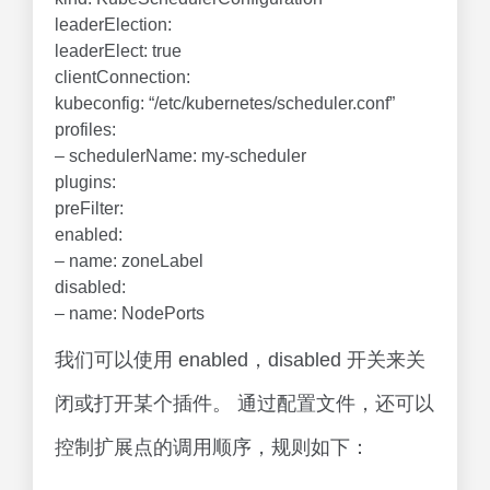
leaderElection:
leaderElect: true
clientConnection:
kubeconfig: “/etc/kubernetes/scheduler.conf”
profiles:
– schedulerName: my-scheduler
plugins:
preFilter:
enabled:
– name: zoneLabel
disabled:
– name: NodePorts
我们可以使用 enabled，disabled 开关来关
闭或打开某个插件。 通过配置文件，还可以
控制扩展点的调用顺序，规则如下：