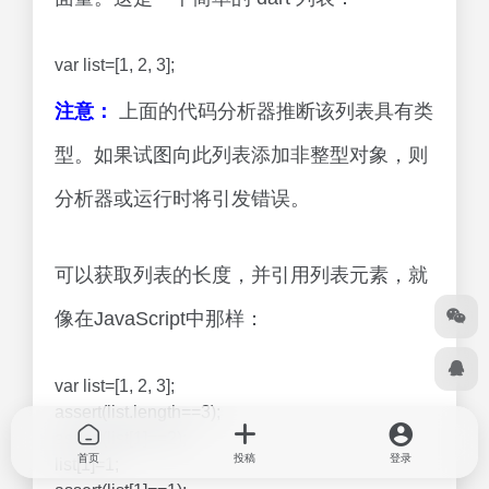
var list=[1, 2, 3];
注意：
上面的代码分析器推断该列表具有类
型。如果试图向此列表添加非整型对象，则
分析器或运行时将引发错误。
可以获取列表的长度，并引用列表元素，就
像在JavaScript中那样：
var list=[1, 2, 3];
assert(list.length==3);
assert(list[1]==2);
首页
投稿
登录
list[1]=1;