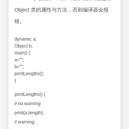
Object 类的属性与方法，否则编译器会报
错。
dynamic a;
Object b;
main() {
a=””;
b=””;
printLengths();
}
printLengths() {
// no warning
print(a.length);
// warning: