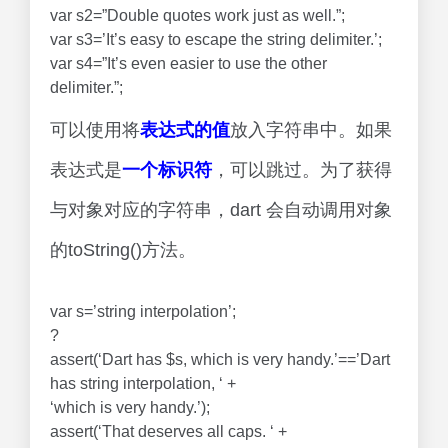
var s2=”Double quotes work just as well.”;
var s3=’It’s easy to escape the string delimiter.’;
var s4=”It’s even easier to use the other
delimiter.”;
可以使用将
表达式的值
放入字符串中。如果
表达式是
一个标识符
，可以跳过。为了获得
与对象对应的字符串，dart 会自动调用对象
的toString()方法。
var s=’string interpolation’;
?
assert(‘Dart has $s, which is very handy.’==’Dart
has string interpolation, ‘ +
‘which is very handy.’);
assert(‘That deserves all caps. ‘ +