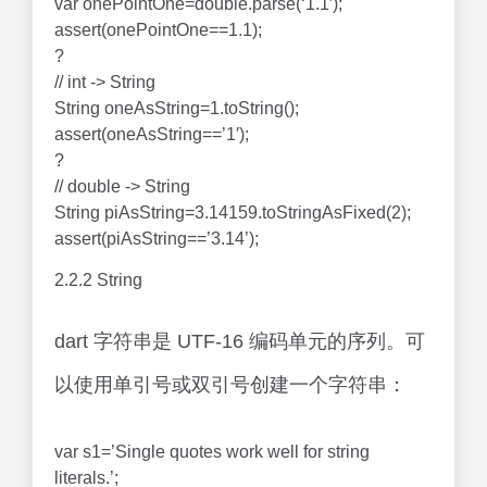
var onePointOne=double.parse(‘1.1′);
assert(onePointOne==1.1);
?
// int -> String
String oneAsString=1.toString();
assert(oneAsString==’1′);
?
// double -> String
String piAsString=3.14159.toStringAsFixed(2);
assert(piAsString==’3.14’);
2.2.2 String
dart 字符串是 UTF-16 编码单元的序列。可
以使用单引号或双引号创建一个字符串：
var s1=’Single quotes work well for string
literals.’;