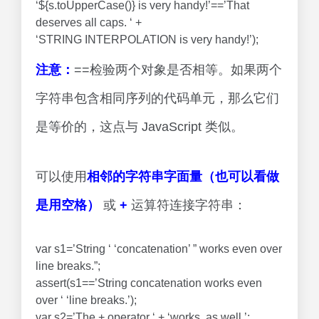
‘${s.toUpperCase()} is very handy!’==’That
deserves all caps. ‘ +
‘STRING INTERPOLATION is very handy!’);
注意：
==检验两个对象是否相等。如果两个
字符串包含相同序列的代码单元，那么它们
是等价的，这点与 JavaScript 类似。
可以使用
相邻的字符串字面量（也可以看做
是用空格）
或
+
运算符连接字符串：
var s1=’String ‘ ‘concatenation’ ” works even over
line breaks.”;
assert(s1==’String concatenation works even
over ‘ ‘line breaks.’);
var s2=’The + operator ‘ + ‘works, as well.’;