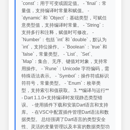
`const`：用于可变或固定值。 - `final`：常
量值，支持编译时常量和赋值。 -
`dynamic` 和 `Object`：基础类型，可赋任
意类型值，支持编译时常量。 - `String`：
支持多行和注释，赋值时可修改。 -
`Number`：包括 `int` 和 `double`，默认为
`int`，支持位操作。 - `Boolean`：`true` 和
`false`，常量类型。 - `List`、`Set`、
`Map`：集合、无序、键值对对象，支持常
用操作。 - `Rune`：Unicode 字符编码，需
特殊语法表示。 - `Symbol`：操作符或标识
符符号，常量类型。 - `Enum`：枚举类
型，支持索引和值获取。 3. **编译与运行**
- Dart 1.1.0+支持编译时发现静态类型错
误。 - 使用插件下载和安装Dart语言和支持
库。 - 在VSC中配置插件管理Dart语法和数
据类型。 总结强调了Dart语言的类型安全
性、灵活的变量管理以及丰富的数据类型功