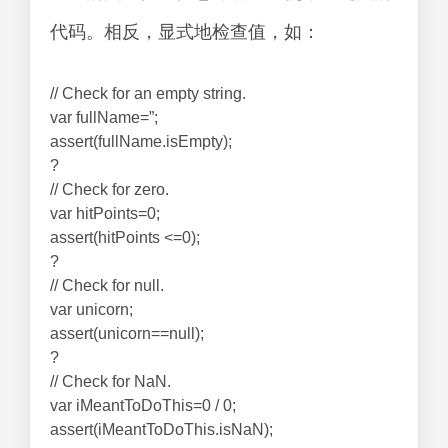
代码。相反，显式地检查值，如：
// Check for an empty string.
var fullName=”;
assert(fullName.isEmpty);
?
// Check for zero.
var hitPoints=0;
assert(hitPoints <=0);
?
// Check for null.
var unicorn;
assert(unicorn==null);
?
// Check for NaN.
var iMeantToDoThis=0 / 0;
assert(iMeantToDoThis.isNaN);