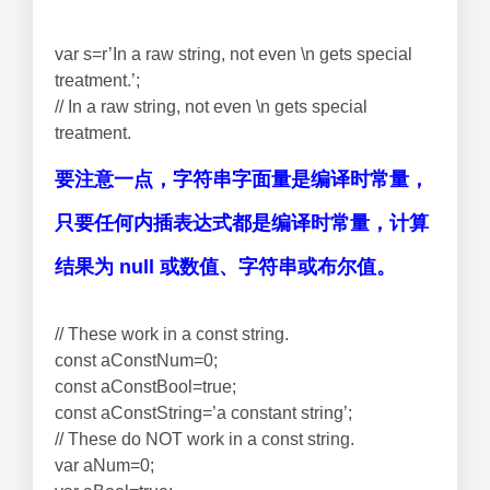
var s=r’In a raw string, not even \n gets special
treatment.’;
// In a raw string, not even \n gets special
treatment.
要注意一点，字符串字面量是编译时常量，
只要任何内插表达式都是编译时常量，计算
结果为 null 或数值、字符串或布尔值。
// These work in a const string.
const aConstNum=0;
const aConstBool=true;
const aConstString=’a constant string’;
// These do NOT work in a const string.
var aNum=0;