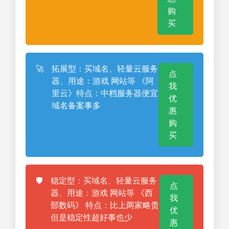
购
买
🚀
拓展型：买域名、轻量云服务
点
器、用途：游戏 网站等 《阿
我
里云》特点：中档服务器便宜
优
域名备案事多
惠
购
买
🛡️
稳定型：买域名、轻量云服务
点
器、用途：游戏 网站等 《西
我
部数码》 特点：比上两家略贵
优
但是稳定性超好事也少
惠