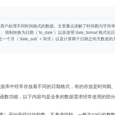
帮助用户处理不同时间格式的数据。文章重点讲解了时间戳与字符
bstr`）、强制转换为日期（`to_date`）以及使用`date_for
_sub`）、最近一个月（`date_sub` + 30天）以及计算两个日
数据库中经常存放着不同的日期格式，有的存放是时间戳
面的函数功能，以下内容均是业务的数据需求经常使用的部
MT的午夜）开始所经过的秒数，不考虑闰秒，一般为10位的整