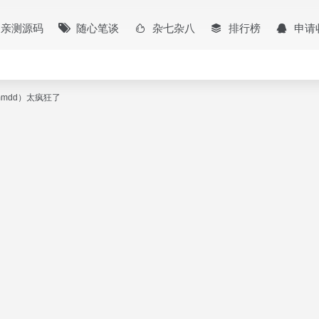
亲测源码
随心笔谈
杂七杂八
排行榜
申请
mmdd）太疯狂了