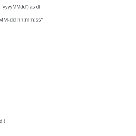
yyyy-MM-dd’),’ ‘,’12’);
的业绩数据
),”yyyy-MM-dd”);
yyMMdd’),”yyyy-MM-dd”);