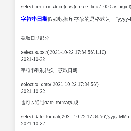
select concat(date_format(date_sub(current_date(),1),’
2021-10-21 12
最近一个月/30天
select date_sub(current_date(),30);
2021-09-22
当月第一天
业务中经常用在滚动计算当月每日
select date_format(to_date(trunc(current_date(),’MM’)
2021-10-01
日期格式转换 yyyyMMdd—>yyyy-MM-dd
select from_unixtime(unix_timestamp(‘20211022′,’yy