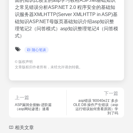
面的知识比较全的asp学习教程ASP.net基础知识
之常见错误分析ASP.NET 2.0 程序安全的基础知
识服务器XMLHTTP(Server XMLHTTP in ASP)基
础知识ASP.NET母版页基础知识介绍asp知识整
理笔记2（问答模式）asp知识整理笔记4（问答模
式）
随心笔谈
©
版权声明
文章版权归作者所有，未经允许请勿转载。
下一篇
上一篇
asp错误 '80040e21' 多步
ASP漏洞全接触-进阶篇
OLE DB 操作产生错误（asp
（asp网站渗透）速看
运行错误如何查看原因）学
到了吗
相关文章