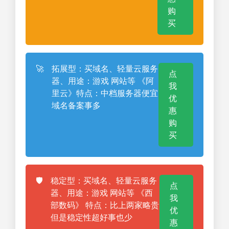
购
买
🚀
拓展型：买域名、轻量云服务
点
器、用途：游戏 网站等 《阿
我
里云》特点：中档服务器便宜
优
域名备案事多
惠
购
买
🛡️
稳定型：买域名、轻量云服务
点
器、用途：游戏 网站等 《西
我
部数码》 特点：比上两家略贵
优
但是稳定性超好事也少
惠