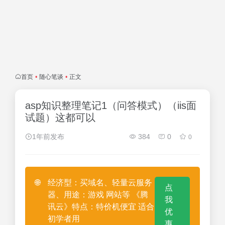
首页
•
随心笔谈
•
正文
asp知识整理笔记1（问答模式）（iis面
试题）这都可以
1年前发布
384
0
0
🌐
经济型：买域名、轻量云服务
点
器、用途：游戏 网站等 《腾
我
讯云》特点：特价机便宜 适合
优
初学者用
惠