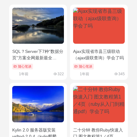
SQL？Server下7种“数据分
Ajax实现省市县三级联动
页”方案全网最新最全
（ajax级联查询）学会了吗
（sqlserver数据库分页）
随心笔谈
随心笔谈
墙裂推荐
1年前
322
1年前
345
Kylin 2.0 服务器版安装
二十分钟 教你Ruby快速入
vsftpd-2.0.4（kylin麒麟工
门 图文教程第1／4页