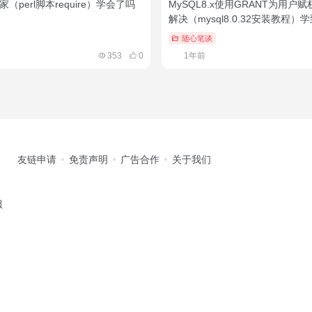
之家（perl脚本require）学会了吗
MySQL8.x使用GRANT为用户
解决（mysql8.0.32安装教程）
随心笔谈
353
0
1年前
友链申请
免责声明
广告合作
关于我们
服