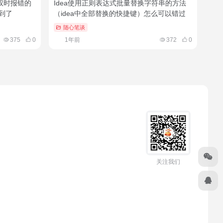
赋权时报错的
Idea使用正则表达式批量替换字符串的方法
学到了
（idea中全部替换的快捷键）怎么可以错过
随心笔谈
375
0
1年前
372
0
关注我们