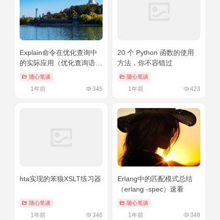
Explain命令在优化查询中
20 个 Python 函数的使用
的实际应用（优化查询语句
方法，你不容错过
从10秒到3秒）太疯狂了
随心笔谈
随心笔谈
1年前
345
1年前
423
hta实现的笨狼XSLT练习器
Erlang中的匹配模式总结
（erlang -spec）速看
随心笔谈
随心笔谈
1年前
346
1年前
348