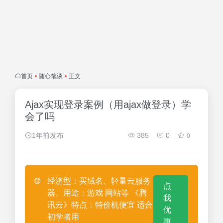
首页
•
随心笔谈
•
正文
Ajax实现登录案例（用ajax做登录）学
会了吗
1年前发布
385
0
0
🌐
经济型：买域名、轻量云服务
点
器、用途：游戏 网站等 《腾
我
讯云》特点：特价机便宜 适合
优
初学者用
惠