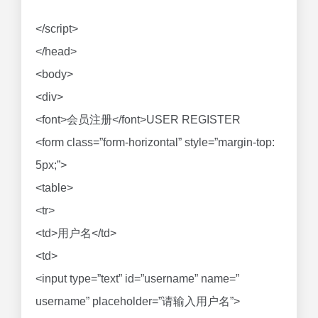
</script>
</head>
<body>
<div>
<font>会员注册</font>USER REGISTER
<form class=”form-horizontal” style=”margin-top:
5px;”>
<table>
<tr>
<td>用户名</td>
<td>
<input type=”text” id=”username” name=”
username” placeholder=”请输入用户名”>