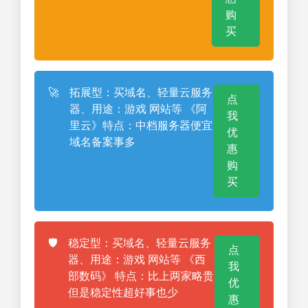
购
买
🚀
拓展型：买域名、轻量云服务
点
器、用途：游戏 网站等 《阿
我
里云》特点：中档服务器便宜
优
域名备案事多
惠
购
买
🛡️
稳定型：买域名、轻量云服务
点
器、用途：游戏 网站等 《西
我
部数码》 特点：比上两家略贵
优
但是稳定性超好事也少
惠