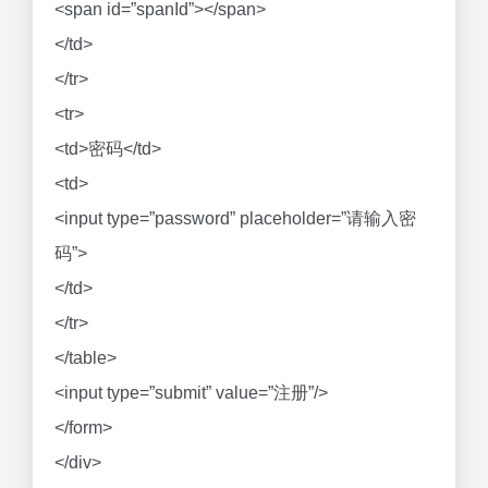
<span id=”spanId”></span>
</td>
</tr>
<tr>
<td>密码</td>
<td>
<input type=”password” placeholder=”请输入密
码”>
</td>
</tr>
</table>
<input type=”submit” value=”注册”/>
</form>
</div>