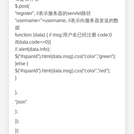
$.post(
“register”, //表示服务器的servlet路径
“username=”+username, //表示向服务器发送的数
据
function (data) { // msg:用户名已经注册 code:0
if(data.code==0){
// alert(data.info);
$(“#spanId”).html(data.msg).css(“color”,”green”);
}else {
$(“#spanId”).html(data.msg).css(“color”,”red”);
}
},
“json”
);
});
});