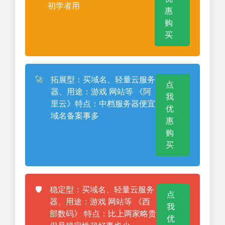
初学者用
惠
购
买
🚀
拓展型：买域名、轻量云服务
点
器、用途：游戏 网站等 《阿
我
里云》特点：中档服务器便宜
优
域名备案事多
惠
购
买
🛡️
稳定型：买域名、轻量云服务
点
器、用途：游戏 网站等 《西
我
部数码》 特点：比上两家略贵
优