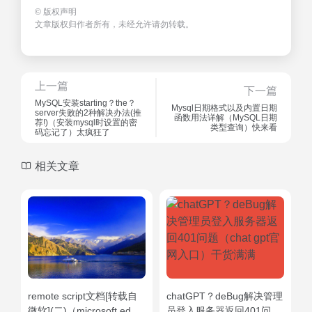
©
版权声明
文章版权归作者所有，未经允许请勿转载。
上一篇
下一篇
MySQL安装starting？the？
Mysql日期格式以及内置日期
server失败的2种解决办法(推
函数用法详解（MySQL日期
荐!)（安装mysql时设置的密
类型查询）快来看
码忘记了）太疯狂了
相关文章
remote script文档[转载自
chatGPT？deBug解决管理
微软](二)（microsoft edge
员登入服务器返回401问题