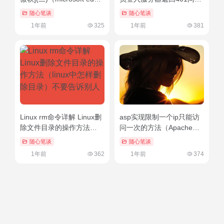
浏览器打不开网页）墙裂推
（chat gpt官网入口）干货
随心笔谈
随心笔谈
荐
满满
1年前
325
1年前
381
Linux rm命令详解 Linux删
asp实现限制一个ip只能访
除文件目录的操作方法
问一次的方法（Apache访
（linux中怎样删除目录）不
问控制的两种）不要告诉别
随心笔谈
随心笔谈
要告诉别人
人
1年前
362
1年前
374