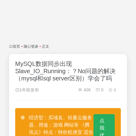
首页
•
随心笔谈
•
正文
MySQL数据同步出现
Slave_IO_Running：？No问题的解决
（mysql和sql server区别）学会了吗
1年前发布
406
0
0
🌐
经济型：买域名、轻量云服务
点
器、用途：游戏 网站等 《腾
我
讯云》特点：特价机便宜 适合
优