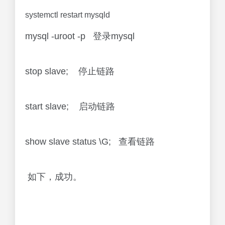
systemctl restart mysqld
mysql -uroot -p 登录mysql
stop slave; 停止链路
start slave; 启动链路
show slave status \G; 查看链路
如下，成功。