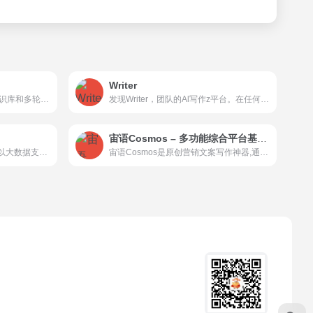
Writer
百川角色大模型，融合角色知识库和多轮记忆能力，海量高质量对话、书籍数据底座增强，Cot和强化微调 打造栩栩如生的角色智能体
发现Writer，团队的Al写作z平台。在任何地方制作清晰、一致和符合品牌的内容。今天就免费试用吧。 Build generative AI into any business process with the secure enterprise platform. Focus on AI-first workflows, not building your own stack.
宙语Cosmos – 多功能综合平台基本都有
内容神器 - 新媒体人的标配，以大数据支持内容工作 - 5CE.COM
宙语Cosmos是原创营销文案写作神器,通过强大的自然语言处理能力,通过输入关键词,快速生成原创的软文,可以发布在各个媒体和自媒体平台,大幅提高创作效率