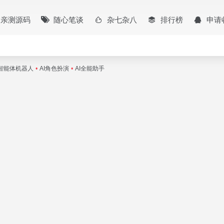
亲测源码
随心笔谈
杂七杂八
排行榜
申请
I智能体机器人
•
AI角色扮演
•
AI全能助手