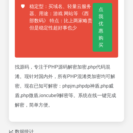
🛡️
稳定型：买域名、轻量云服务
点
器、用途：游戏 网站等 《西
我
部数码》 特点：比上两家略贵
优
但是稳定性超好事也少
惠
购
买
找源码，专注于PHP源码解密加密,php代码混
淆。现针对国内外，所有PHP混淆类加密均可解
密。现在已知可解密：phpjm,phpdp神盾,php威
盾,php微盾,ioncube9解密等。系统在线一键完成
解密，简单方便。
数据统计