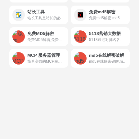
站长工具
免费md5解密
站长工具是站长的必备工具。经常上站长工具可以了解SEO数据变化。还可以检测网站死链接、蜘蛛访问、HTML格式检测、网站速度测试、友情链接检查、网站域名IP查询、PR、权重查询、alexa、whois查询等等。
免费md5解密,md5在线查询破解,XMD5
免费MD5解密
5118营销大数据
免费MD5解密,免费MD5,免费MD5工具, MD5加密, MD5破解MD5查询,检查MD5 ,SHA1
5118通过对排名各类大数据挖掘,提供关键词挖掘,行业词库,站群权重监控,关键词排名监控,指数词,流量词挖掘工具等排名工作人员必备百度站长工具平台
MCP 服务器管理
md5在线解密破解
简单高效的MCP服务器管理解决方案
md5在线解密破解,md5解密加密