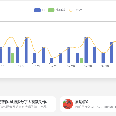
讯飞智作-AI虚拟数字人视频制作-一键创作口播视频-文字转视频-数字分身定制
索迈特AI
讯飞智作配音网站为科大讯飞旗下产品,提供AI虚拟人主播,AI视频制作,数字人配音合成,短视频配音等一站式配音服务。
目前已接入GPT/Claude/Dall.E/S