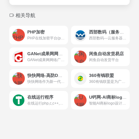
相关导航
PHP加密
西部数码（服务器vps域名提供商）
PHP在线加密平台(phpjm.net)是一个优秀的免费的PHP源码加密保护平台，PHP代码加密后无需依靠附加扩展来解析，服务器端无需安装任何第三方组件，可运行于任何普通 PHP 环境下。 虽然加密的强度较高，但会在运行时会占用一定的内存资源，我们只推荐加密class或function主要核心引用文件(不推荐所有文件都加密)。
西部数码---云服务器-虚拟主机-域名注册,21年知名云服务商！
GANet成果网网络广告联盟
闲鱼自动发货易店
GANet成果网网络广告联盟
闲鱼自动发货平台
快快网络-高防DD服务器
360有钱联盟
快快网络作为新一代云安全引领者，为全球客户提供DDOS防护，CC防护，WAF安全，BGP高防服务器等专业智能服务，为政企等各行业提供云安全解决方案。
360有钱联盟是为广大电脑技术员提供装机推广赚钱的平台，推广的产品都为电脑必备软件，用户认可，收益结算有保障。帮人装电脑，赚额外收入。
在线运行程序
U钙网-Al商标logo设计平台免费logo在线制作
在线运行php,c,c++,go,python,java,groovy代码
智能AI商标logo设计，100%U钙网原创，无论你董不懂设计,仅需输入文字，您就可以自助设计出专业、精美的LOGO,无限制免费下载，十几年专业专注智能LOGO设计，服务用户已超千万