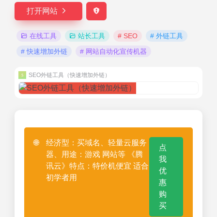
打开网站
在线工具
站长工具
# SEO
# 外链工具
# 快速增加外链
# 网站自动化宣传机器
SEO外链工具（快速增加外链）
🌐
经济型：买域名、轻量云服务
点
器、用途：游戏 网站等 《腾
我
讯云》特点：特价机便宜 适合
优
初学者用
惠
购
买