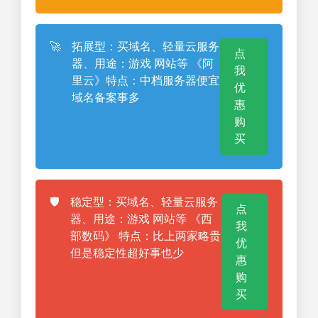
🚀
拓展型：买域名、轻量云服务
点
器、用途：游戏 网站等 《阿
我
里云》特点：中档服务器便宜
优
域名备案事多
惠
购
买
🛡️
稳定型：买域名、轻量云服务
点
器、用途：游戏 网站等 《西
我
部数码》 特点：比上两家略贵
优
但是稳定性超好事也少
惠
购
买