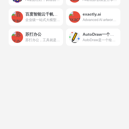
百度智能云千帆大模型平台
exactly.ai
企业级一站式大模型与AI原生应用开发及服务平台，提供最全面易用的生成式人工智能模型开发、应用开发全流程工具链
Advanced AI artwork creation platform for artists that understands your style, creates inspiring images and streamlines your creative process
苏打办公
AutoDraw一个在线绘图工具
苏打办公，工具就是全，提高办公生活效率，全网最好用的办公导航，优质海量工具
AutoDraw是一个绘图工具，它使用机器学习和天才艺术家的绘画来帮助每个人快速轻松地创建视觉效果。它的特色是一个建议工具，可以猜测数以百计的图纸，可以在任何设备上使用。它是...AutoDraw