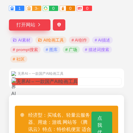
1
3-
0
0
0
打开网站
AI素材
AI绘画工具
# AI创作
# AI描述
# prompt搜索
# 图库
# 广场
# 描述词搜索
# 社区
无界AI – 一款国产AI绘画工具
🌐
经济型：买域名、轻量云服务
点
器、用途：游戏 网站等 《腾
我
讯云》特点：特价机便宜 适合
优