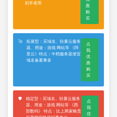
初学者用
惠
购
买
🚀
拓展型：买域名、轻量云服务
点
器、用途：游戏 网站等 《阿
我
里云》特点：中档服务器便宜
优
域名备案事多
惠
购
买
🛡️
稳定型：买域名、轻量云服务
点
器、用途：游戏 网站等 《西
我
部数码》 特点：比上两家略贵
优