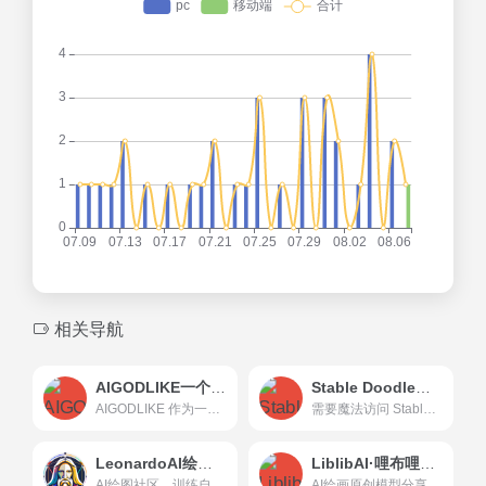
相关导航
AIGODLIKE一个开源 AI 冒险社区
Stable Doodle一款草图转图像AI工具
AIGODLIKE 作为一个开源 AI 冒险社区，为 AI 爱好者和专业人士提供了一个分享、学习和交流的平台。通过丰富的功能和实时更新的内容，AIGODLIKE 旨在激发社区成员的创造力，推动 AI...来吧，冒险者！一起在这里建设不一样的AI开源社区~为开源与勇气而战！
需要魔法访问 Stable Doodle是由Stabilit...
LeonardoAI绘图社区
LiblibAI·哩布哩布AI【官网】
AI绘图社区，训练自己的游戏资产模型Generate production quality assets for your creative projects with AI-driven speed and style-consistency.
AI绘画原创模型分享社区，10万+模型免费下载;原汁原味的webUI、comfyUI，在线AI绘图工具免费使用;还可在线进行模型训练。欢迎每一位创作者加入，共同探索AI绘画