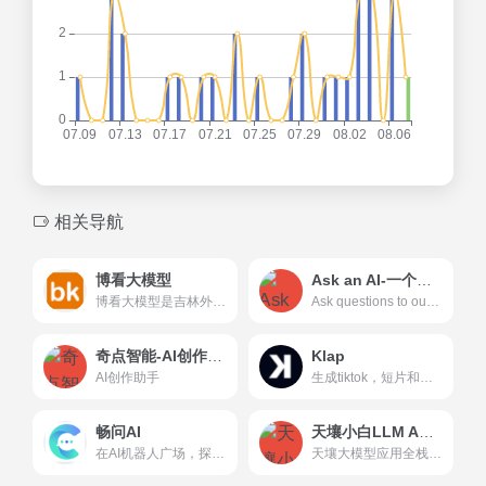
相关导航
博看大模型
Ask an AI-一个人工智能驱动的问答平台
博看大模型是吉林外国语大学推出的一款多功能图书馆服务Al，它通过智能对话和信息检索功能，为用户提供了一个方便快捷的图书馆信息获取渠道。
Ask questions to our highly advanced artificial intelligence (AI) and get quick and accurate answers. Whether you have a simple question or a more complex request, askan.ai is here to help.
奇点智能-AI创作助手
Klap
AI创作助手
生成tiktok，短片和卷轴从你的YouTube视频在点击使用人工智能。 Generate TikToks, Shorts, and Reels from your YouTube videos in a click using AI.
畅问AI
天壤小白LLM APP Stack
在AI机器人广场，探索AI的无限可能。无论是工作、学习还是日常生活，畅问AI带你轻松与智能机器人进行互动对话。体验前沿的AI技术，发现智能生活的新方式，让AI成为你的日常生活和学习的助手。
天壤大模型应用全栈开发平台 LLM App Stack是专为企业量身打造的一站式大模型应用开发平台。旨在为大语言模型技术的研究和应用提供一个开放、可扩展、可协作的环境。平台为开发者提供大语言模型、大规模数据集、模型微调工具以及大模型应用开发工具等资源，加速大模型的训练过程，促进大模型在不同领域的应用落地。