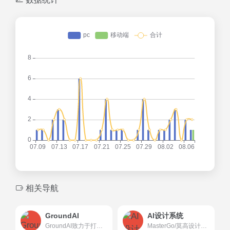
相关导航
GroundAI
AI设计系统
GroundAI致力于打造下一代AIGC绘画写作聊天一体的综合平台，让用户可以更方便地使用AI工具，创作出更多优秀的作品。
MasterGo/莫高设计是AI时代企业级产品设计平台，贯穿产品设计研发的全链条在线协作工具,是可协作的在线sketch、国内版figma，提供在线产品设计、原型图制作设计、网页开发设计、产品交互设计、UI和UX设计工具等功能,支持多人实时协作,可快速搭建设计系统,为产品设计师、交互设计师、工程师以及产品经理提供更简单灵活的工作模式。