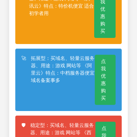
我
讯云》特点：特价机便宜 适合
优
初学者用
惠
购
买
🚀
拓展型：买域名、轻量云服务
点
器、用途：游戏 网站等 《阿
我
里云》特点：中档服务器便宜
优
域名备案事多
惠
购
买
🛡️
稳定型：买域名、轻量云服务
点
器、用途：游戏 网站等 《西
我