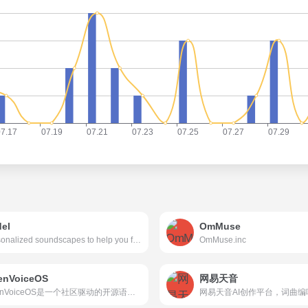
el
OmMuse
Personalized soundscapes to help you focus, relax, and sleep. Backed by neuroscience.
OmMuse.inc
enVoiceOS
网易天音
OpenVoiceOS是一个社区驱动的开源语音AI平台，用于...