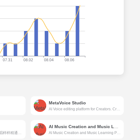
MetaVoice Studio
AI Voice editing platform for Creators. Create studio quality voice overs, customise your online identity &amp; let your emotion shine through with ultra realistic human like voices.
AI Music Creation and Music Learning Platform Remusic
网易天音AI创作平台，词曲编唱样样精通，海量风格全部免费使用，还不快来点亮你的音乐天赋！
AI Music Creation and Music Learning Platform - Remusic