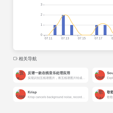
相关导航
反谱一款在线音乐处理应用
So
实现识别五线谱图片，将五线谱图片转成简谱、将音乐（如 mp3、flac、ogg 等格式）中的旋律转换成人能辨识的音乐符号（如 MIDI 格式或五线谱或简谱文件），支持在线 MIDI 编辑创作下载导出。实现将带有人声演唱的音乐分离成只有乐器演奏的伴奏和只有人声演唱的声音、可用于BGM制作的免费应用。实现识别五线谱图片或PDF文件。
Krisp
歌
Krisp cancels background noise, records, transcribes, and summarizes meetings and calls.
歌歌