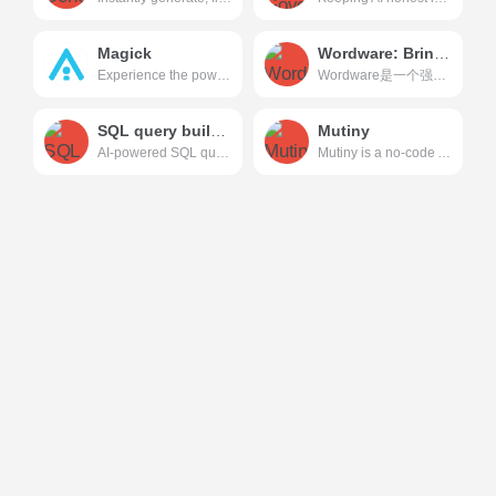
Magick
Wordware: Bringing structure to human
Experience the power of advanced AI at your fingertips, no code required. With our comprehensive toolkit, effortlessly build, deploy, maintain, and scale your AI agents, bots, and applications to new heights.
Wordware是一个强大的Al应用开发工具，它通过自然语言编程简化了Al代理的创建过程，提供了先进的技术能力和用户友好的界面。 A collaborative prompt engineering IDE
SQL query builder
Mutiny
AI-powered SQL query builder enables you to quickly build SQL queries without any knowledge of SQL for beginners.
Mutiny is a no-code AI platform that helps businesses generate more pipeline and revenue from their target accounts.