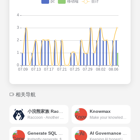
相关导航
小浣熊家族 Raccoon
Knowmax
Raccoon - Another Comprehensive CO-pilOt Navigator ｜ Raccoon是基于商汤自研大语言模型的智能助手，包含代码助手、办公助手，满足用户代码编写、数据分析、编程学习等各类需求。
Make your knowledge work for you with instant access to accurate knowledge across touchpoints with Knowmax. Get your demo today!
Generate SQL Queries in Seconds for Free
AI Governance software that goes beyond good intentions
Instantly generate, fix, explain, and optimize SQL and NoSQL queries with advanced AI solution. Save time and enhance productivity with our powerful query tools.
Keeping AI honest is a full-time job. Ours. One platform to guide and govern the entire lifecycle of your AI. Complete risk management solution to record, monitor, govern, and audit your AI and achieve machine learning assurance.