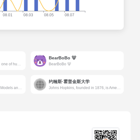
BearBoBo 🐻
Artificial intelligence could be one of humanity’s most useful inventions. We research and build safe artificial intelligence systems. We&#039;re committed to solving intelligence, to advance science...
BearBoBo 🐻
约翰斯·霍普金斯大学
AI21 Labs builds Foundation Models and AI Systems for the enterprise that accelerate the use of GenAI in production. Power your most critical enterprise workflows with accurate, reliable, and scalable AI – tailored to your specific needs.
Johns Hopkins, founded in 1876, is America&#039;s first research university and home to nine world-class academic divisions working together as one university