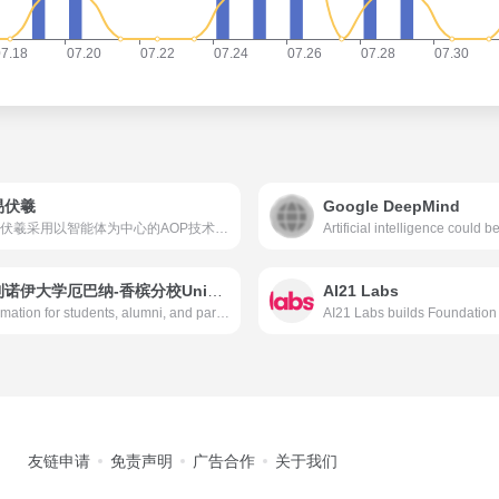
易伏羲
Google DeepMind
网易伏羲采用以智能体为中心的AOP技术，通过定义清晰而标准化的任务，并在数字化平台上发布，从而打破传统时空限制，将其精准匹配给最合适的智能体——无论是人类还是AI，从而实现高效的人机协作，并进一步基于智能化算法达成公平价值分配的目标，全面释放AI时代社会生产力。
伊利诺伊大学厄巴纳-香槟分校University of llinois at Urbana-Champaign
AI21 Labs
Information for students, alumni, and parents from Illinois flagship public university, a world leader in research, teaching, and public engagement.
友链申请
免责声明
广告合作
关于我们