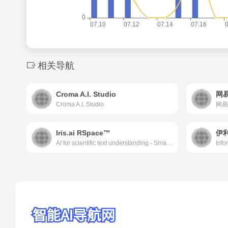
相关导航
Croma A.I. Studio
网
Croma A.I. Studio
Iris.ai RSpace™
AI for scientific text understanding - Smart search, reading list analysis, auto-generated summaries, data extraction, chatbot with references.