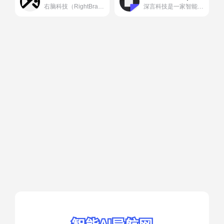
右脑科技（RightBrain AI）成立于2022年9月，是一家专注研发AI图像和视频生成的初创公司， 致力于将AIGC技术应用于图像及视频领域，赋能创作，让想象成为具象。
深言科技是一家智能文本信息处理服务和产品提供商，旨在利用前沿人工智能与自然语言处理技术，打造基于超大规模预训练模型的新一代智能文本信息处理引擎，重塑信息处理全流程。