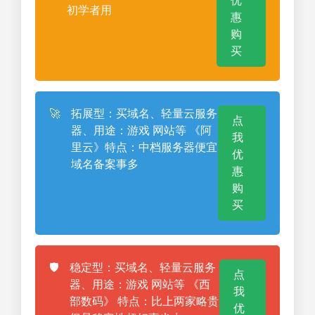
优
初学者用
惠
购
买
🚀
拓展型：买域名、轻量云服务
点
器、用途：游戏 网站等 《阿
我
里云》特点：中档服务器便宜
优
域名备案事多
惠
购
买
🛡️
稳定型：买域名、轻量云服务
点
器、用途：游戏 网站等 《西
我
部数码》 特点：比上两家略贵
优