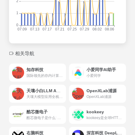
相关导航
知存科技
小爱同学AI助手
国际领先的存内计算芯片企业知存科技官方网站，了解存内计算技术及芯片、共建存内计算开发者生态，打造后摩尔时代高能效算力基石，助力人工智能应用。
小爱同学
天壤小白LLM APP Stack
OpenXLab浦源
天壤大模型应用全栈开发平台 LLM App Stack是专为企业量身打造的一站式大模型应用开发平台。旨在为大语言模型技术的研究和应用提供一个开放、可扩展、可协作的环境。平台为开发者提供大语言模型、大规模数据集、模型微调工具以及大模型应用开发工具等资源，加速大模型的训练过程，促进大模型在不同领域的应用落地。
OpenXLab浦源
酷芯微电子
kookeey
酷芯微电子是什么: 酷芯微电子是一家成立于2011年7月的公...
kookeey是全球HTTP企业级代理IP服务商,为客户提供全球海外代理IP,动态住宅代理IP,静态住宅代理IP,全球HTTP代理,socks5代理IP等代理IP服务,拥有全球200+国家地区的私有住宅IP资源,满足您代理IP的需求
右脑科技
深言科技 DeepLang