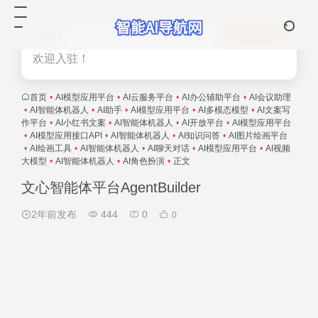
热门
立即入驻
欢迎入驻！
首页
•
AI模型应用平台
•
AI云服务平台
•
AI办公辅助平台
•
AI会议助理
•
AI智能体机器人
•
AI助手
•
AI模型应用平台
•
AI多模态模型
•
AI文案写
作平台
•
AI小红书文案
•
AI智能体机器人
•
AI开放平台
•
AI模型应用平台
•
AI模型应用接口API
•
AI智能体机器人
•
AI知识问答
•
AI图片绘画平台
•
AI绘画工具
•
AI智能体机器人
•
AI聊天对话
•
AI模型应用平台
•
AI视频
大模型
•
AI智能体机器人
•
AI角色扮演
•
正文
文心智能体平台AgentBuilder
2年前发布
444
0
0