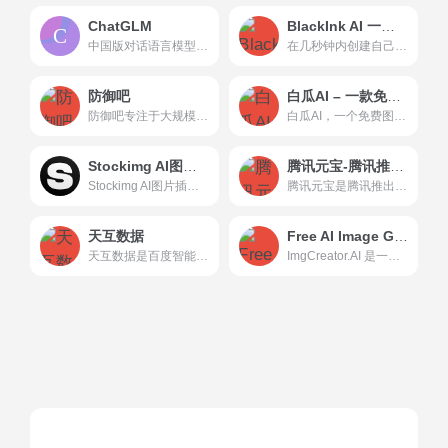
ChatGLM
BlackInk AI 一个人工智能纹身设计应用
中国版对话语言模型，与GLM大模型进行对话。ChatGLM-130B 是由 AI 编程助手「CodeGeex」背后的智谱 AI 团队开发的 1300 亿参数的开源的、支持中英双语的对话语言模型
在几秒钟内创建自己独特的闪光纹身。别再花几个月时间在Pinterest上搜索你的下一个纹身了。使用BlackInk的AI在几秒钟内生成定制的独特纹身，旨在为您创建类似纹身的设计。如果你是...
防御吧
白瓜AI – 一款免费的AI图文创作工具
防御吧专注于大规模网站DDOS防御,CC攻击防御,为您提供国内免备案高防CDN、DDOS防御、高防服务器等产品，一站式帮您解决各类攻击防御、DDOS攻击困扰,完美解决防御与CDN加速
白瓜AI，一个免费图文AI创作工具，支持 AI 仿写，图文生成，敏感词检测，图片去水印等等。
Stockimg AI图片插画生成
腾讯元宝-腾讯推出的一款多功能AI助手
Stockimg AI图片插画生成AI image generation for teams - You can easily generate AI logo, AI book covers, AI posters and more - Stockimg AI
腾讯元宝是腾讯推出的一款多功能AI助手，旨在通过人工智能技术...
天互数据
Free AI Image Generator To Create AI Art 基于人工智能技术的图像生成工具
天互数据是百度智能云授权服务中心，独家运营百度BGP多线机房，是工信部认证的IDC服务商，18年来为超30万家企业提供全球服务器租用,服务器托管,云服务器,高防服务器以及AI人工智能产品。
ImgCreator.AI 是一款人工智能图像生成工具。它可以获取文本描述并将其转换为图像。ImgCreator.ai 最适合创建插图、动画和概念设计图像。Generate best AI Anime, AI Art or AI Images with our free and easy to use AI Image Generator - No need to do complicated prompts anymore.