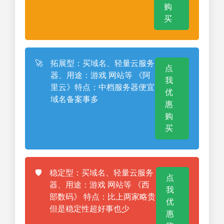
购
买
🚀
拓展型：买域名、轻量云服务
点
器、用途：游戏 网站等 《阿
我
里云》特点：中档服务器便宜
优
域名备案事多
惠
购
买
🛡️
稳定型：买域名、轻量云服务
点
器、用途：游戏 网站等 《西
我
部数码》 特点：比上两家略贵
优
但是稳定性超好事也少
惠