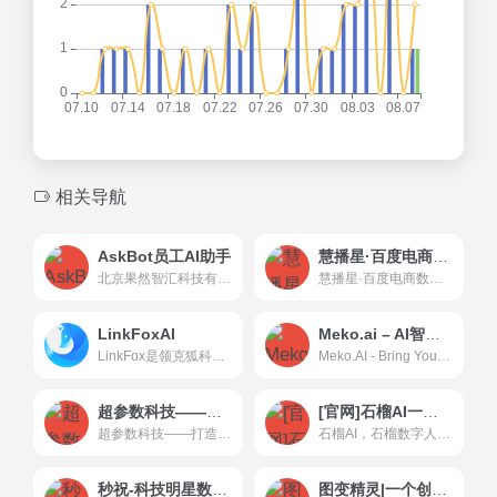
相关导航
AskBot员工AI助手
慧播星·百度电商数字人直播
北京果然智汇科技有限公司，专注为各行业企业员工提供智能化支持解决方案，是该领域的开拓者和领导者，助力零售，餐饮，制造业，医疗，政务等行业数智化转型。
慧播星·百度电商数字人直播
LinkFoxAI
Meko.ai – AI智能体创作者社区
LinkFox是领克狐科技专为跨境电商提供的AI工具，AI 模特，真人体感，节省 90% 成本为跨境卖家提供AI模特/商品图模特/AI穿衣/换脸以及各种做图/场景图等AI工具服务，为中国百万跨境卖家降本增效。
Meko.AI - Bring Your Imagination to Life
超参数科技——打造有生命的AI
[官网]石榴AI一个利用先进自研技术创建数字人形象和声音的平台
超参数科技——打造有生命的AI
石榴AI，石榴数字人能够帮助短视频博主、运营人员一键生成数字人短视频，为爆款内容创作提效，周更账号账号做到日更，单个账号做成矩阵号。训练一个数字人，可千万次使用，无需重复拍摄；
秒祝-科技明星数字人祝福平台，专注于视频AI生成领域
图变精灵|一个创新的数字人创建平台