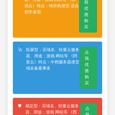
我
讯云》特点：特价机便宜 适合
优
初学者用
惠
购
买
🚀
拓展型：买域名、轻量云服务
点
器、用途：游戏 网站等 《阿
我
里云》特点：中档服务器便宜
优
域名备案事多
惠
购
买
🛡️
稳定型：买域名、轻量云服务
点
器、用途：游戏 网站等 《西
我