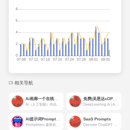
相关导航
Ai画廊一个在线AI关键词生成器
免费|吴恩达xOPENAI联合推出ChatGPTprompt深度学习课程DeepLearning.AI: Start or Advance Your Career in AI
Ai（人工智能）作品画廊,Ai关键词分享,ai描述生成器,二次元Ai,novelai-naifu,aitag,mj,midjourney、sd,stable diffusion、dd,disco diffusion作品展示。
DeepLearning.AI | Andrew Ng | Join over 7 million people learning how to use and build AI through our online courses. Earn certifications, level up your skills, and stay ahead of the industry.
AI提示词PromptHero
SaaS Prompts
PromptHero 最受欢迎的AI提示词网站
Discover ChatGPT prompts for your SaaS product. Browse 500+ actionable and readymade ChatGPT AI prompt ideas to help you grow your SaaS business.