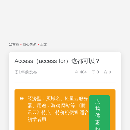
首页
•
随心笔谈
•
正文
Access（access for）这都可以？
1年前发布
464
0
0
🌐
经济型：买域名、轻量云服务
点
器、用途：游戏 网站等 《腾
我
讯云》特点：特价机便宜 适合
优
初学者用
惠
购