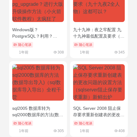
Windows版？
九十九神：夜之牢配置 九
PostgreSQL？利用？
十九神最低配置及要求（九
pg_upgrade？进行大版升
十九夜2全人物）这都可
随心笔谈
随心笔谈
级操作方法（小火箭软件教
以？
1年前
308
1年前
345
程）太疯狂了
sql2005 数据库转为
SQL Server 2008 阻止保
sql2000数据库的方法(数据
存要求重新创建表的更改问
导出导入)（sql数据库导入
题的设置方法（sqlserver
随心笔谈
随心笔谈
导出）全程干货
阻止保存要求重新）新鲜出
1年前
305
1年前
408
炉