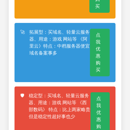
买
🚀
拓展型：买域名、轻量云服务
点
器、用途：游戏 网站等 《阿
我
里云》特点：中档服务器便宜
优
域名备案事多
惠
购
买
🛡️
稳定型：买域名、轻量云服务
点
器、用途：游戏 网站等 《西
我
部数码》 特点：比上两家略贵
优
但是稳定性超好事也少
惠
购