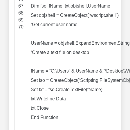
67
Dim
fso, fName, txt,objshell,UserName
68
Set
objshell
=
CreateObject
(
“wscript.shell”
)
69
‘Get current user name
70
UserName
=
objshell.ExpandEnvironmentString
‘Create a text file on desktop
fName
=
“C:\Users”
&
UserName
&
“\Desktop\Wi
Set
fso
=
CreateObject
(
“Scripting.FileSystemObj
Set
txt
=
fso.CreateTextFile(fName)
txt.Writeline Data
txt.Close
End
Function