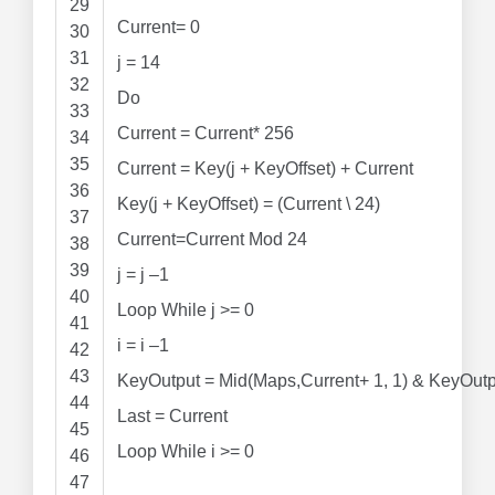
29
Current
=
0
30
31
j
=
14
32
Do
33
Current
=
Current
*
256
34
35
Current
=
Key(j
+
KeyOffset)
+
Current
36
Key(j
+
KeyOffset)
=
(Current
\
24
)
37
Current
=
Current
Mod
24
38
39
j
=
j
–
1
40
Loop
While
j
>=
0
41
i
=
i
–
1
42
43
KeyOutput
=
Mid
(Maps,Current
+
1
,
1
)
&
KeyOutp
44
Last
=
Current
45
Loop
While
i
>=
0
46
47