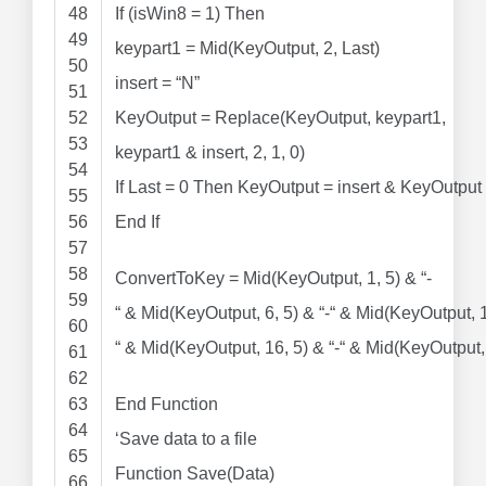
48
If
(isWin8
=
1
)
Then
49
keypart1
=
Mid
(KeyOutput,
2
, Last)
50
insert
=
“N”
51
52
KeyOutput
=
Replace
(KeyOutput, keypart1,
53
keypart1
&
insert,
2
,
1
,
0
)
54
If
Last
=
0
Then
KeyOutput
=
insert
&
KeyOutput
55
56
End
If
57
58
ConvertToKey
=
Mid
(KeyOutput,
1
,
5
)
&
“-
59
“
&
Mid
(KeyOutput,
6
,
5
)
&
“-“
&
Mid
(KeyOutput,
60
“
&
Mid
(KeyOutput,
16
,
5
)
&
“-“
&
Mid
(KeyOutput
61
62
63
End
Function
64
‘Save data to a file
65
Function
Save(Data)
66