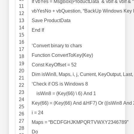
If
vbYes
=
MsgBox
(ProductData
&
vblf
&
vblf
&
11
vbYesNo
+
vbQuestion,
“BackUp Windows Key I
12
13
Save ProductData
14
End
If
15
16
‘Convert binary to chars
17
Function
ConvertToKey(Key)
18
19
Const
KeyOffset
=
52
20
Dim
isWin8, Maps, i, j, Current, KeyOutput, Last,
21
‘Check if OS is Windows 8
22
23
isWin8
=
(Key(
66
)
\
6
)
And
1
24
Key(
66
)
=
(Key(
66
)
And
&
HF7)
Or
((isWin8
And
25
i
=
24
26
27
Maps
=
“BCDFGHJKMPQRTVWXY2346789”
28
Do