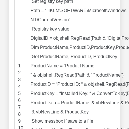
‘Set registry key path
Path
=
“HKLM\SOFTWARE\Microsoft\Windows
NT\CurrentVersion”
‘Registry key value
DigitalID
=
objshell.RegRead(Path
&
“DigitalPro
Dim
ProductName,ProductID,ProductKey,Produ
‘Get ProductName, ProductID, ProductKey
1
ProductName
=
“Product Name:
2
“
&
objshell.RegRead(Path
&
“ProductName”
)
3
ProductID
=
“Product ID: “
&
objshell.RegRead(
4
5
ProductKey
=
“Installed Key: “
&
ConvertToKey(Di
6
ProductData
=
ProductName
&
vbNewLine
&
Pr
7
&
vbNewLine
&
ProductKey
8
9
‘Show messbox if save to a file
10