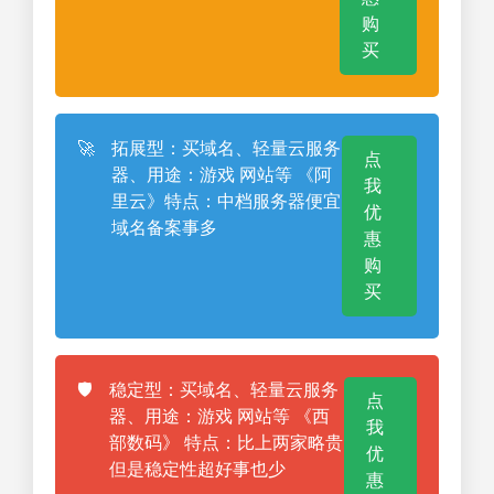
购
买
🚀
拓展型：买域名、轻量云服务
点
器、用途：游戏 网站等 《阿
我
里云》特点：中档服务器便宜
优
域名备案事多
惠
购
买
🛡️
稳定型：买域名、轻量云服务
点
器、用途：游戏 网站等 《西
我
部数码》 特点：比上两家略贵
优
但是稳定性超好事也少
惠