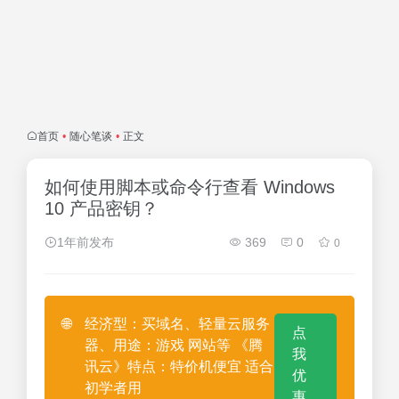
首页
•
随心笔谈
•
正文
如何使用脚本或命令行查看 Windows
10 产品密钥？
1年前发布
369
0
0
🌐
经济型：买域名、轻量云服务
点
器、用途：游戏 网站等 《腾
我
讯云》特点：特价机便宜 适合
优
初学者用
惠