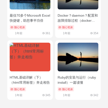
最佳70多个Microsoft Excel
Docker？daemon？配置和
快捷键，助您事半功倍
故障排除过程（docker
exec）怎么可以错过
随心笔谈
随心笔谈
1年前
361
1年前
354
HTML基础详解（下）
Ruby的安装与运行（ruby
（html常用标签）奔走相告
install）一篇读懂
随心笔谈
随心笔谈
1年前
345
1年前
342