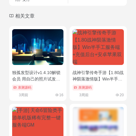
相关文章
独孤发型设计v1.4.10解锁
战神引擎传奇手游【1.80战
会员 用自己的照片试发型
神陨落激情版】Win半手工
APP
服务端+充值后台+安卓苹
亲测源码
亲测源码
果双端
3周前
16
3周前
20