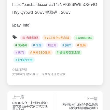
https://pan.baidu.com/s/14zNVlG8SfWBhOGh4O
H9yIQ?pwd=20wv 提取码：20wv
[/pay_info]
亲测源码
# v1.3.0 Pro开心版
# wordpress
# 关键词
# 推荐
# 提升
# 插件
# 更易
# 热门
# 网站SEO效果
# 被搜索引擎发现
# 让你的文章
©
版权声明
文章版权归作者所有，未经允许请勿转载。
上一篇
下一篇
Discuz多合一支付接口插件
网站监控计划任务云系统源
发布聚合多种支付方式方便
码(定时访问指定网址)
用户支付