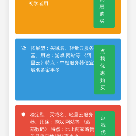
初学者用
惠
购
买
🚀
拓展型：买域名、轻量云服务
点
器、用途：游戏 网站等 《阿
我
里云》特点：中档服务器便宜
优
域名备案事多
惠
购
买
🛡️
稳定型：买域名、轻量云服务
点
器、用途：游戏 网站等 《西
我
部数码》 特点：比上两家略贵
优