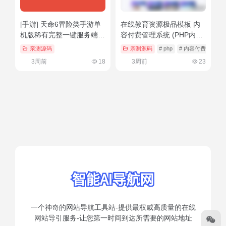
[手游] 天命6冒险类手游单
在线教育资源极品模板 内
机版稀有完整一键服务端
容付费管理系统 (PHP内容
GM
知识付费系统)支持多种付
亲测源码
亲测源码
# php
# 内容付费
# 在
费模式
3周前
18
3周前
23
一个神奇的网站导航工具站-提供最权威高质量的在线
网站导引服务-让您第一时间到达所需要的网站地址