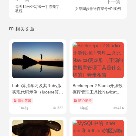
下一篇
每天15分钟写出一手漂亮字
文章同步推送百家号API实例
教程
相关文章
Luhn算法学习及其Ruby版
Beekeeper？Studio开源数
实现代码示例（lucene算
据库管理工具比Navicat更
法）真没想到
炫酷（开源的数据库管理工
随心笔谈
随心笔谈
具是什么样的）奔走相告
1年前
333
1年前
414