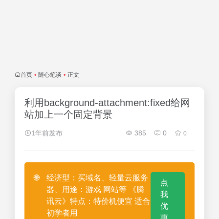
首页
•
随心笔谈
•
正文
利用background-attachment:fixed给网
站加上一个固定背景
1年前发布
385
0
0
🌐
经济型：买域名、轻量云服务
点
器、用途：游戏 网站等 《腾
我
讯云》特点：特价机便宜 适合
优
初学者用
惠