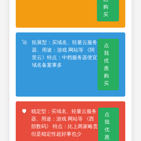
购
买
🚀
拓展型：买域名、轻量云服务
点
器、用途：游戏 网站等 《阿
我
里云》特点：中档服务器便宜
优
域名备案事多
惠
购
买
🛡️
稳定型：买域名、轻量云服务
点
器、用途：游戏 网站等 《西
我
部数码》 特点：比上两家略贵
优
但是稳定性超好事也少
惠