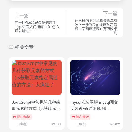
下一篇
上一篇
什么样的学习流程最简单有
五步让你成为GO 语言高手
效？一步到位的绘画学习流
（go语言入门指南pdf）怎么
程（学画画流程）万万没想
可以错过
到
相关文章
JavaScript中常见的几种获
mysql安装图解 mysql图文
取元素的方式（js获取元素
安装教程(详细说明)
指定属性值的方法）太疯狂
（mysql安装教程8.0.24）
随心笔谈
随心笔谈
了
不要告诉别人
1年前
377
1年前
385