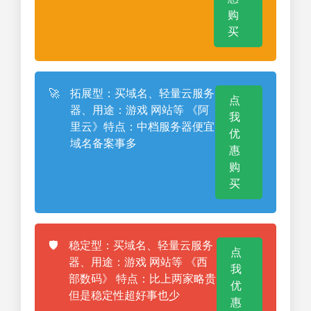
购
买
🚀
拓展型：买域名、轻量云服务
点
器、用途：游戏 网站等 《阿
我
里云》特点：中档服务器便宜
优
域名备案事多
惠
购
买
🛡️
稳定型：买域名、轻量云服务
点
器、用途：游戏 网站等 《西
我
部数码》 特点：比上两家略贵
优
但是稳定性超好事也少
惠