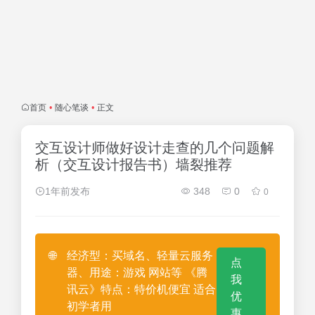
首页
•
随心笔谈
•
正文
交互设计师做好设计走查的几个问题解
析（交互设计报告书）墙裂推荐
1年前发布
348
0
0
🌐
经济型：买域名、轻量云服务
点
器、用途：游戏 网站等 《腾
我
讯云》特点：特价机便宜 适合
优
初学者用
惠