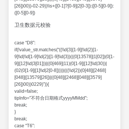
[26])00))-02-29))\\s+([0-1]?[0-9]|2[0-3]):([0-5][0-9]):
([0-5][0-9])
卫生数据元校验
case “D8”:
if(!value_str.matches(“((\\d{3}[1-9]|\\d{2}[1-
9]\\d|\\d[1-9]\\d{2}|[1-9]\\d{3})(((0[13578]|1[02])(0[1-
9]|[12]\\d|3[01]))|((0[469]|11)(0[1-9]|[12]\\d|30))|
(02(0[1-9]|[1]\\d|2[0-8]))))|(((\\d{2})(0[48]|[2468]
[048]|[13579][26])|((0[48]|[2468][048]|[3579]
[26])00))0229)”)){
valid=false;
tipInfo=”不符合日期格式yyyyMMdd”;
break;
}
break;
case “T6”: