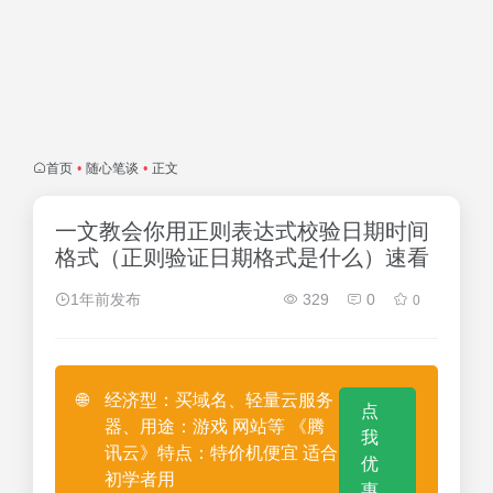
首页
•
随心笔谈
•
正文
一文教会你用正则表达式校验日期时间
格式（正则验证日期格式是什么）速看
1年前发布
329
0
0
🌐
经济型：买域名、轻量云服务
点
器、用途：游戏 网站等 《腾
我
讯云》特点：特价机便宜 适合
优
初学者用
惠