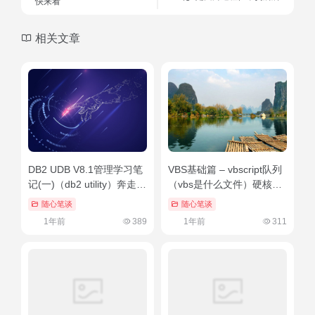
快来看
相关文章
DB2 UDB V8.1管理学习笔
VBS基础篇 – vbscript队列
记(一)（db2 utility）奔走相
（vbs是什么文件）硬核推
告
荐
随心笔谈
随心笔谈
1年前
389
1年前
311