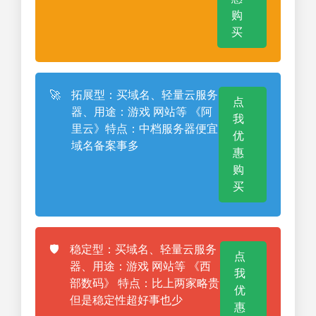
购
买
🚀
拓展型：买域名、轻量云服务
点
器、用途：游戏 网站等 《阿
我
里云》特点：中档服务器便宜
优
域名备案事多
惠
购
买
🛡️
稳定型：买域名、轻量云服务
点
器、用途：游戏 网站等 《西
我
部数码》 特点：比上两家略贵
优
但是稳定性超好事也少
惠