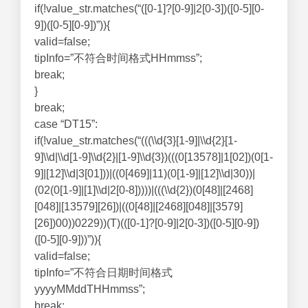
if(!value_str.matches(“([0-1]?[0-9]|2[0-3])([0-5][0-
9])([0-5][0-9])”)){
valid=false;
tipInfo=”不符合时间格式HHmmss”;
break;
}
break;
case “DT15”:
if(!value_str.matches(“(((\\d{3}[1-9]|\\d{2}[1-
9]\\d|\\d[1-9]\\d{2}|[1-9]\\d{3})(((0[13578]|1[02])(0[1-
9]|[12]\\d|3[01]))|((0[469]|11)(0[1-9]|[12]\\d|30))|
(02(0[1-9]|[1]\\d|2[0-8]))))|(((\\d{2})(0[48]|[2468]
[048]|[13579][26])|((0[48]|[2468][048]|[3579]
[26])00))0229))(T)(([0-1]?[0-9]|2[0-3])([0-5][0-9])
([0-5][0-9]))”)){
valid=false;
tipInfo=”不符合日期时间格式
yyyyMMddTHHmmss”;
break;