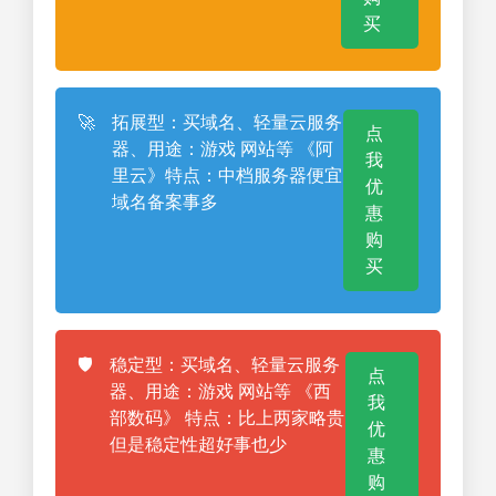
买
🚀
拓展型：买域名、轻量云服务
点
器、用途：游戏 网站等 《阿
我
里云》特点：中档服务器便宜
优
域名备案事多
惠
购
买
🛡️
稳定型：买域名、轻量云服务
点
器、用途：游戏 网站等 《西
我
部数码》 特点：比上两家略贵
优
但是稳定性超好事也少
惠
购