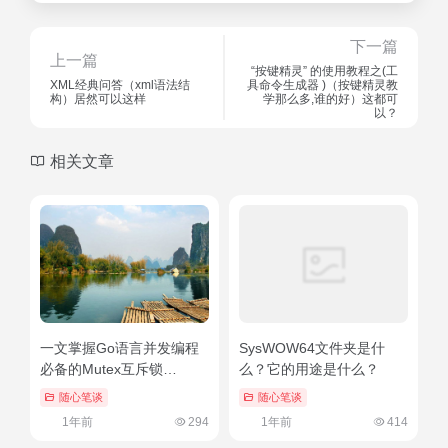
下一篇
上一篇
“按键精灵” 的使用教程之(工
XML经典问答（xml语法结
具命令生成器 )（按键精灵教
构）居然可以这样
学那么多,谁的好）这都可
以？
相关文章
一文掌握Go语言并发编程
SysWOW64文件夹是什
必备的Mutex互斥锁
么？它的用途是什么？
（golang并行访问）不要告
随心笔谈
随心笔谈
诉别人
1年前
294
1年前
414