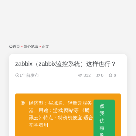
首页
•
随心笔谈
•
正文
zabbix（zabbix监控系统）这样也行？
1年前发布
312
0
0
🌐
经济型：买域名、轻量云服务
点
器、用途：游戏 网站等 《腾
我
讯云》特点：特价机便宜 适合
优
初学者用
惠
购