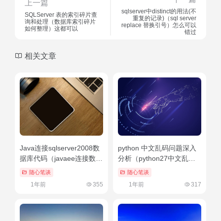
上一篇
sqlserver中distinct的用法(不
SQLServer 表的索引碎片查
重复的记录)（sql server
询和处理（数据库索引碎片
replace 替换引号）怎么可以
如何整理）这都可以
错过
相关文章
Java连接sqlserver2008数
python 中文乱码问题深入
据库代码（javaee连接数据
分析（python27中文乱
库登录到首页）这都可以？
码）越早知道越好
随心笔谈
随心笔谈
1年前
355
1年前
317