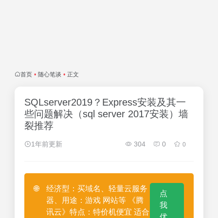
首页
•
随心笔谈
•
正文
SQLserver2019？Express安装及其一
些问题解决（sql server 2017安装）墙
裂推荐
1年前更新
304
0
0
🌐
经济型：买域名、轻量云服务
点
器、用途：游戏 网站等 《腾
我
讯云》特点：特价机便宜 适合
优