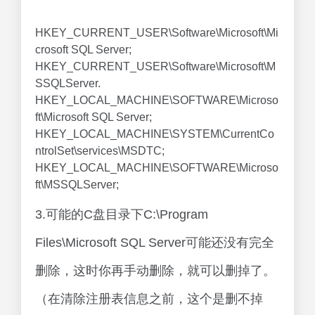
HKEY_CURRENT_USER\Software\Microsoft\Mi
crosoft SQL Server;
HKEY_CURRENT_USER\Software\Microsoft\M
SSQLServer.
HKEY_LOCAL_MACHINE\SOFTWARE\Microso
ft\Microsoft SQL Server;
HKEY_LOCAL_MACHINE\SYSTEM\CurrentCo
ntrolSet\services\MSDTC;
HKEY_LOCAL_MACHINE\SOFTWARE\Microso
ft\MSSQLServer;
3.可能的C盘目录下C:\Program
Files\Microsoft SQL Server可能还没有完全
删除，这时你再手动删除，就可以删掉了。
（在清除注册表信息之前，这个是删不掉