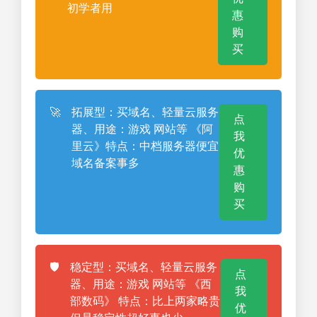
初学者用
惠
购
买
🚀
拓展型：买域名、轻量云服务
点
器、用途：游戏 网站等 《阿
我
里云》特点：中档服务器便宜
优
域名备案事多
惠
购
买
🛡️
稳定型：买域名、轻量云服务
点
器、用途：游戏 网站等 《西
我
部数码》 特点：比上两家略贵
优