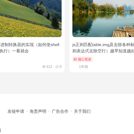
本之进制转换器的实现（如何使shell
js正则匹配table,img及去除各
执行）一看就会
则表达式去除空行）越早知道越
随心笔谈
312
0
1年前
友链申请
免责声明
广告合作
关于我们
服