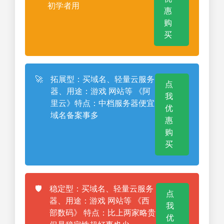
初学者用
惠
购
买
🚀
拓展型：买域名、轻量云服务
点
器、用途：游戏 网站等 《阿
我
里云》特点：中档服务器便宜
优
域名备案事多
惠
购
买
🛡️
稳定型：买域名、轻量云服务
点
器、用途：游戏 网站等 《西
我
部数码》 特点：比上两家略贵
优