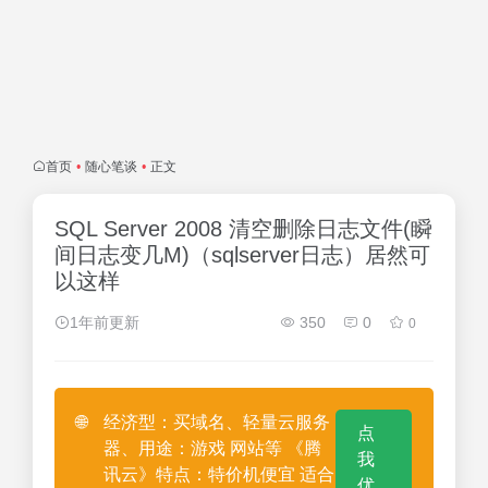
首页
•
随心笔谈
•
正文
SQL Server 2008 清空删除日志文件(瞬
间日志变几M)（sqlserver日志）居然可
以这样
1年前更新
350
0
0
🌐
经济型：买域名、轻量云服务
点
器、用途：游戏 网站等 《腾
我
讯云》特点：特价机便宜 适合
优