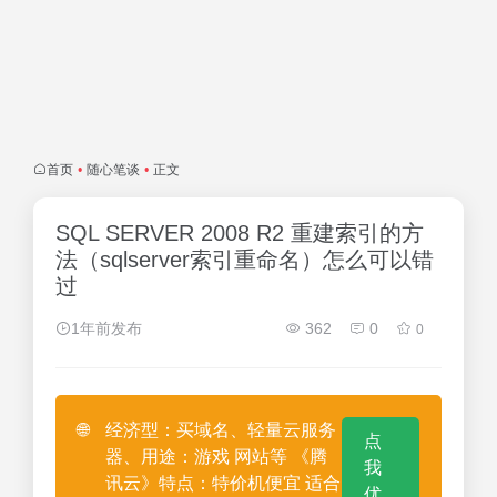
首页
•
随心笔谈
•
正文
SQL SERVER 2008 R2 重建索引的方
法（sqlserver索引重命名）怎么可以错
过
1年前发布
362
0
0
🌐
经济型：买域名、轻量云服务
点
器、用途：游戏 网站等 《腾
我
讯云》特点：特价机便宜 适合
优