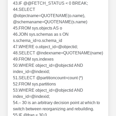
43.IF @@FETCH_STATUS < 0 BREAK;
44.SELECT
@objectname=QUOTENAME(o.name),
@schemaname=QUOTENAME(s.name)
45.FROM sys.objects AS o
46.JOIN sys.schemas as s ON
s.schema_id=o.schema_id
47.WHERE o.object_id=@objectid;
48.SELECT @indexname=QUOTENAME(name)
49.FROM sys.indexes
50.WHERE object_id=@objectid AND
index_id=@indexid;
51.SELECT @partitioncount=count (*)
52.FROM sys.partitions
53.WHERE object_id=@objectid AND
index_id=@indexid;
54.– 30 is an arbitrary decision point at which to
switch between reorganizing and rebuilding.
55.IF @frag < 30.0