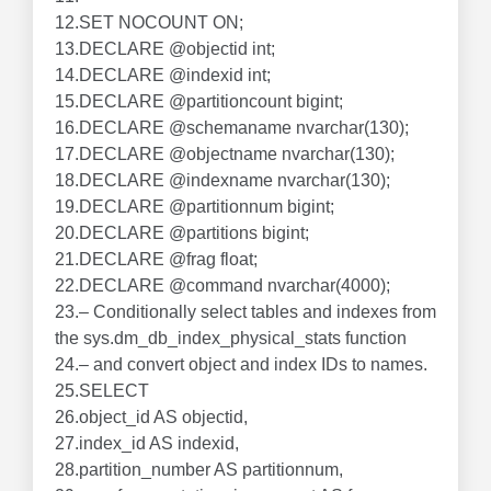
12.SET NOCOUNT ON;
13.DECLARE @objectid int;
14.DECLARE @indexid int;
15.DECLARE @partitioncount bigint;
16.DECLARE @schemaname nvarchar(130);
17.DECLARE @objectname nvarchar(130);
18.DECLARE @indexname nvarchar(130);
19.DECLARE @partitionnum bigint;
20.DECLARE @partitions bigint;
21.DECLARE @frag float;
22.DECLARE @command nvarchar(4000);
23.– Conditionally select tables and indexes from
the sys.dm_db_index_physical_stats function
24.– and convert object and index IDs to names.
25.SELECT
26.object_id AS objectid,
27.index_id AS indexid,
28.partition_number AS partitionnum,