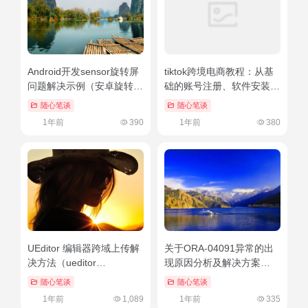
Android开发sensor旋转屏
tiktok跨境电商教程：从基
问题解决示例（安卓旋转设
础的账号注册、软件安装、
置在哪里找）燃爆了
到高级的视频处理
随心笔谈
随心笔谈
1年前
390
1年前
380
UEditor 编辑器跨域上传解
关于ORA-04091异常的出
决方法（ueditor
现原因分析及解决方案
serverurl）奔走相告
（ora00920错误）越早知
随心笔谈
随心笔谈
道越好
1年前
1,089
1年前
335