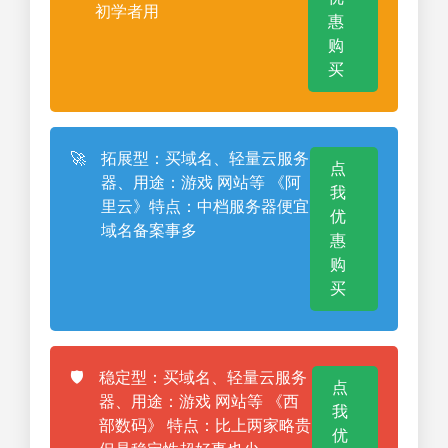
初学者用
惠
购
买
🚀
拓展型：买域名、轻量云服务
点
器、用途：游戏 网站等 《阿
我
里云》特点：中档服务器便宜
优
域名备案事多
惠
购
买
🛡️
稳定型：买域名、轻量云服务
点
器、用途：游戏 网站等 《西
我
部数码》 特点：比上两家略贵
优