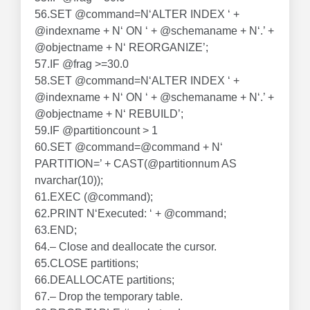
56.SET @command=N‘ALTER INDEX ‘ +
@indexname + N‘ ON ‘ + @schemaname + N‘.’ +
@objectname + N‘ REORGANIZE’;
57.IF @frag >=30.0
58.SET @command=N‘ALTER INDEX ‘ +
@indexname + N‘ ON ‘ + @schemaname + N‘.’ +
@objectname + N‘ REBUILD’;
59.IF @partitioncount > 1
60.SET @command=@command + N‘
PARTITION=’ + CAST(@partitionnum AS
nvarchar(10));
61.EXEC (@command);
62.PRINT N‘Executed: ‘ + @command;
63.END;
64.– Close and deallocate the cursor.
65.CLOSE partitions;
66.DEALLOCATE partitions;
67.– Drop the temporary table.