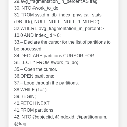
29.avg_fragmentation_in_percent AS frag
30.INTO #work_to_do
31.FROM sys.dm_db_index_physical_stats
(DB_ID(), NULL, NULL , NULL, ‘LIMITED’)
32.WHERE avg_fragmentation_in_percent >
10.0 AND index_id > 0;
33.– Declare the cursor for the list of partitions to
be processed.
34.DECLARE partitions CURSOR FOR
SELECT * FROM #work_to_do;
35.– Open the cursor.
36.OPEN partitions;
37.– Loop through the partitions.
38.WHILE (1=1)
39.BEGIN;
40.FETCH NEXT
41.FROM partitions
42.INTO @objectid, @indexid, @partitionnum,
@frag;