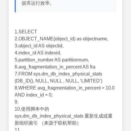
据库运行效率。
1.SELECT
2.OBJECT_NAME(object_id) as objectname,
3.object_id AS objectid,
4.index_id AS indexid,
5.partition_number AS partitionnum,
6.avg_fragmentation_in_percent AS fra
7.FROM sys.dm_db_index_physical_stats
(DB_ID(), NULL, NULL , NULL, ‘LIMITED’)
8.WHERE avg_fragmentation_in_percent > 10.0
AND index_id > 0;
9.
10.使用脚本中的
sys.dm_db_index_physical_stats 重新生成或重
新组织索引 （来源于联机帮助）
11.