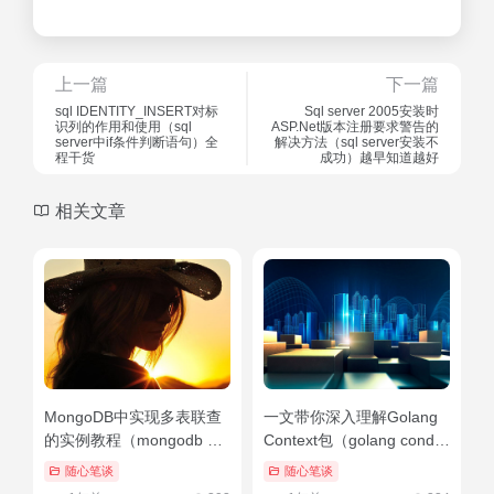
上一篇
下一篇
sql IDENTITY_INSERT对标
Sql server 2005安装时
识列的作用和使用（sql
ASP.Net版本注册要求警告的
server中if条件判断语句）全
解决方法（sql server安装不
程干货
成功）越早知道越好
相关文章
MongoDB中实现多表联查
一文带你深入理解Golang
的实例教程（mongodb 表
Context包（golang cond）
关联）深度揭秘
奔走相告
随心笔谈
随心笔谈