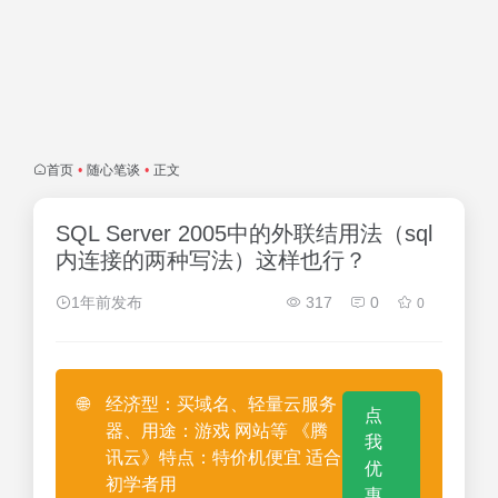
首页
•
随心笔谈
•
正文
SQL Server 2005中的外联结用法（sql
内连接的两种写法）这样也行？
1年前发布
317
0
0
🌐
经济型：买域名、轻量云服务
点
器、用途：游戏 网站等 《腾
我
讯云》特点：特价机便宜 适合
优
初学者用
惠