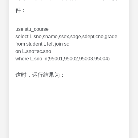
件：
use stu_course
select L.sno,sname,ssex,sage,sdept,cno,grade
from student L left join sc
on L.sno=sc.sno
where L.sno in(95001,95002,95003,95004)
这时，运行结果为：