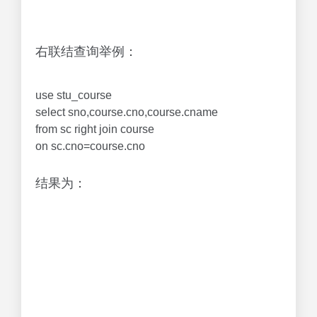
右联结查询举例：
use stu_course
select sno,course.cno,course.cname
from sc right join course
on sc.cno=course.cno
结果为：