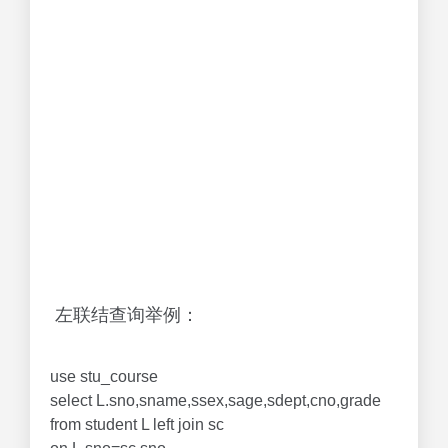
左联结查询举例：
use stu_course
select L.sno,sname,ssex,sage,sdept,cno,grade
from student L left join sc