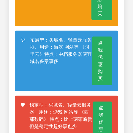
购
买
🚀
拓展型：买域名、轻量云服务
点
器、用途：游戏 网站等 《阿
我
里云》特点：中档服务器便宜
优
域名备案事多
惠
购
买
🛡️
稳定型：买域名、轻量云服务
点
器、用途：游戏 网站等 《西
我
部数码》 特点：比上两家略贵
优
但是稳定性超好事也少
惠