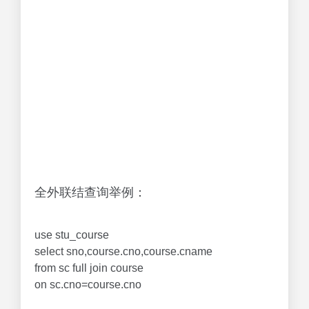
全外联结查询举例：
use stu_course
select sno,course.cno,course.cname
from sc full join course
on sc.cno=course.cno