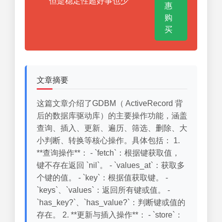
但是稳定性超好事也少
惠
购
买
文章摘要
这篇文章介绍了GDBM（ ActiveRecord 背
后的数据库驱动库）的主要操作功能，涵盖
查询、插入、更新、遍历、筛选、删除、大
小判断、转换等核心操作。具体包括： 1.
**查询操作**： - `fetch`：根据键获取值，
键不存在返回 `nil`。 - `values_at`：获取多
个键的值。 - `key`：根据值获取键。 -
`keys`、`values`：返回所有键或值。 -
`has_key?`、`has_value?`：判断键或值的
存在。 2. **更新与插入操作**： - `store`：