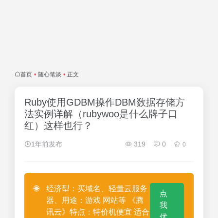
首页
•
随心笔谈
•
正文
Ruby使用GDBM操作DBM数据存储方
法实例详解（rubywoo是什么牌子口
红）这样也行？
1年前发布
319
0
0
🌐
经济型：买域名、轻量云服务
点
器、用途：游戏 网站等 《腾
我
讯云》特点：特价机便宜 适合
优