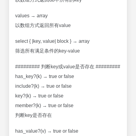
values → array
以数组方式返回所有value
select { |key, value| block } → array
筛选所有满足条件的key-value
######### 判断key或value是否存在 #########
has_key?(k) → true or false
include?(k) → true or false
key?(k) → true or false
member?(k) → true or false
判断key是否存在
has_value?(v) → true or false