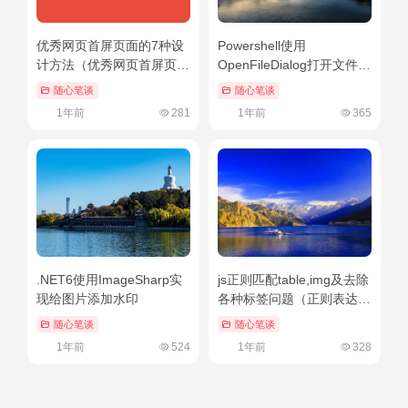
优秀网页首屏页面的7种设
Powershell使用
计方法（优秀网页首屏页面
OpenFileDialog打开文件示
的7种设计方法是）不要告
例（powershell在哪）硬核
随心笔谈
随心笔谈
诉别人
推荐
1年前
281
1年前
365
.NET6使用ImageSharp实
js正则匹配table,img及去除
现给图片添加水印
各种标签问题（正则表达式
去除空行）越早知道越好
随心笔谈
随心笔谈
1年前
524
1年前
328