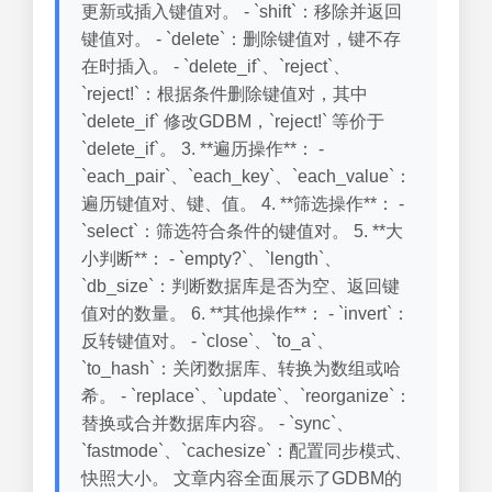
更新或插入键值对。 - `shift`：移除并返回
键值对。 - `delete`：删除键值对，键不存
在时插入。 - `delete_if`、`reject`、
`reject!`：根据条件删除键值对，其中
`delete_if` 修改GDBM，`reject!` 等价于
`delete_if`。 3. **遍历操作**： -
`each_pair`、`each_key`、`each_value`：
遍历键值对、键、值。 4. **筛选操作**： -
`select`：筛选符合条件的键值对。 5. **大
小判断**： - `empty?`、`length`、
`db_size`：判断数据库是否为空、返回键
值对的数量。 6. **其他操作**： - `invert`：
反转键值对。 - `close`、`to_a`、
`to_hash`：关闭数据库、转换为数组或哈
希。 - `replace`、`update`、`reorganize`：
替换或合并数据库内容。 - `sync`、
`fastmode`、`cachesize`：配置同步模式、
快照大小。 文章内容全面展示了GDBM的