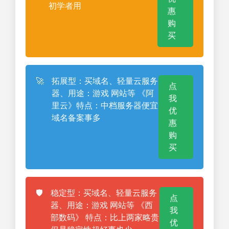
初学者用
惠
购
买
🚀
拓展型：买域名、轻量云服务
点
器、用途：游戏 网站等 《阿
我
里云》特点：中档服务器便宜
优
域名备案事多
惠
购
买
🛡️
稳定型：买域名、轻量云服务
点
器、用途：游戏 网站等 《西
我
部数码》 特点：比上两家略贵
优