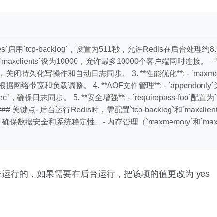
yes`启用`tcp-backlog`，设置为511秒，允许Redis在后台处理约
- `maxclients`设为10000，允许最多10000个客户端同时连接。 - `
`no`，关闭持久化写操作和自动日志同步。 3. **性能优化**: - `maxmemo
据网络带宽和负载调整。 4. **AOF文件管理**: - `appendonly`为
verysec`，确保日志同步。 5. **安全增强**: - `requirepass-foo`配
 关键点- 后台运行Redis时，需配置`tcp-backlog`和`maxc
求调整，确保数据安全和系统稳定性。- 内存管理（`maxmemory`和`maxme
 不是在后台运行的，如果需要在后台运行，把该项的值更改为 yes