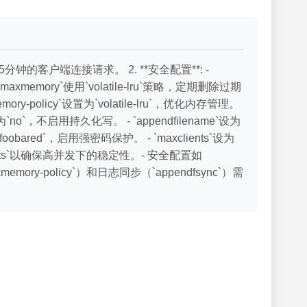
8.5分钟的客户端连接请求。 2. **安全配置**: -
maxmemory`使用`volatile-lru`策略，定期删除过期
ry-policy`设置为`volatile-lru`，优化内存管理。
`no`，不启用持久化写。 - `appendfilename`设为
置为`foobared`，启用强密码保护。 - `maxclients`设为
lients`以确保高并发下的稳定性。- 安全配置如
mory-policy`）和日志同步（`appendfsync`）需