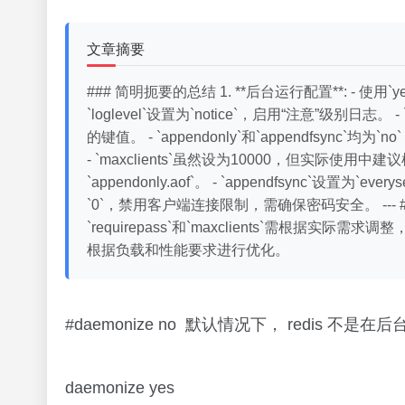
文章摘要
### 简明扼要的总结 1. **后台运行配置**: - 使用`
`loglevel`设置为`notice`，启用“注意”级别日志。 
的键值。 - `appendonly`和`appendfsync`均为
- `maxclients`虽然设为10000，但实际使用中建议根
`appendonly.aof`。 - `appendfsync`设置为`e
`0`，禁用客户端连接限制，需确保密码安全。 --- ###
`requirepass`和`maxclients`需根据实际需
根据负载和性能要求进行优化。
#daemonize no 默认情况下， redis
daemonize yes