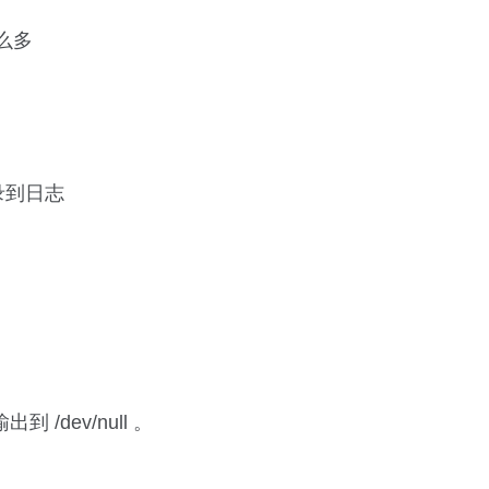
那么多
录到日志
 /dev/null 。