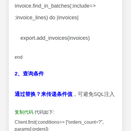
Invoice.find_in_batches(:include=>
:invoice_lines) do |invoices|
export.add_invoices(invoices)
end
2、查询条件
通过替换？来传递条件值
，可避免SQL注入
复制代码
代码如下:
Client.first(:conditions=> [“orders_count=?”,
params[:orders])