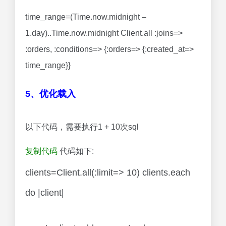
time_range=(Time.now.midnight –
1.day)..Time.now.midnight Client.all :joins=>
:orders, :conditions=> {:orders=> {:created_at=>
time_range}}
5、优化载入
以下代码，需要执行1 + 10次sql
复制代码
代码如下:
clients=Client.all(:limit=> 10) clients.each
do |client|