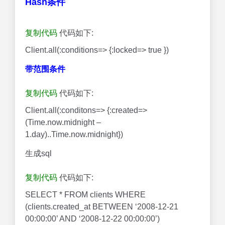
Hash条件
复制代码
代码如下:
Client.all(:conditions=> {:locked=> true })
带范围条件
复制代码
代码如下:
Client.all(:conditons=> {:created=>
(Time.now.midnight –
1.day)..Time.now.midnight})
生成sql
复制代码
代码如下:
SELECT * FROM clients WHERE
(clients.created_at BETWEEN ‘2008-12-21
00:00:00’ AND ‘2008-12-22 00:00:00’)