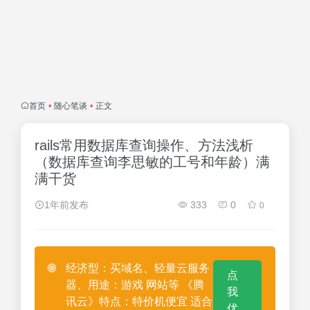
首页
•
随心笔谈
•
正文
rails常用数据库查询操作、方法浅析
（数据库查询李思敏的工号和年龄）满
满干货
1年前发布
333
0
0
🌐
经济型：买域名、轻量云服务
点
器、用途：游戏 网站等 《腾
我
讯云》特点：特价机便宜 适合
优