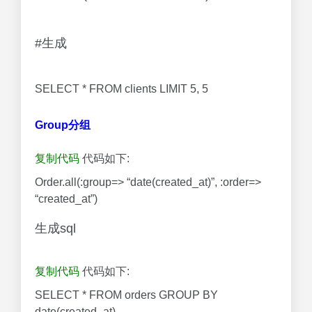
#生成
SELECT * FROM clients LIMIT 5, 5
Group分组
复制代码
代码如下:
Order.all(:group=> “date(created_at)”, :order=>
“created_at”)
生成sql
复制代码
代码如下:
SELECT * FROM orders GROUP BY
date(created_at)