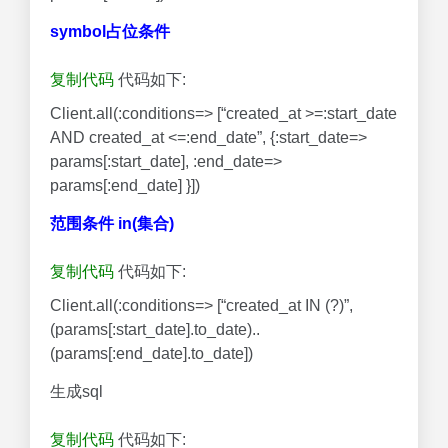
symbol占位条件
复制代码
代码如下:
Client.all(:conditions=> [“created_at >=:start_date
AND created_at <=:end_date”, {:start_date=>
params[:start_date], :end_date=>
params[:end_date] }])
范围条件 in(集合)
复制代码
代码如下:
Client.all(:conditions=> [“created_at IN (?)”,
(params[:start_date].to_date)..
(params[:end_date].to_date])
生成sql
复制代码
代码如下: