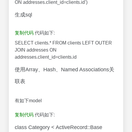
ON addresses.client_id=clients.id’)
生成sql
复制代码
代码如下:
SELECT clients.* FROM clients LEFT OUTER
JOIN addresses ON
addresses.client_id=clients.id
使用Array、Hash、Named Associations关
联表
有如下model
复制代码
代码如下:
class Category < ActiveRecord::Base