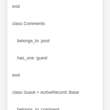
end
class Comments
belongs_to :post
has_one :guest
end
class Guest < ActiveRecord::Base
belongs_to :comment