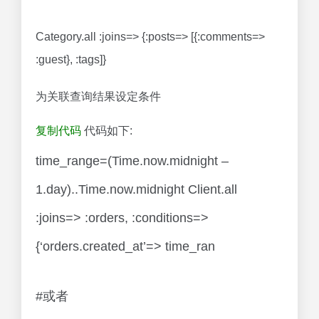
Category.all :joins=> {:posts=> [{:comments=>
:guest}, :tags]}
为关联查询结果设定条件
复制代码
代码如下:
time_range=(Time.now.midnight –
1.day)..Time.now.midnight Client.all
:joins=> :orders, :conditions=>
{‘orders.created_at’=> time_ran
#或者