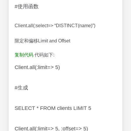
#使用函数
Client.all(:select=> “DISTINCT(name)”)
限定和偏移Limit and Offset
复制代码
代码如下:
Client.all(:limit=> 5)
#生成
SELECT * FROM clients LIMIT 5
Client.all(:limit=> 5, :offset=> 5)