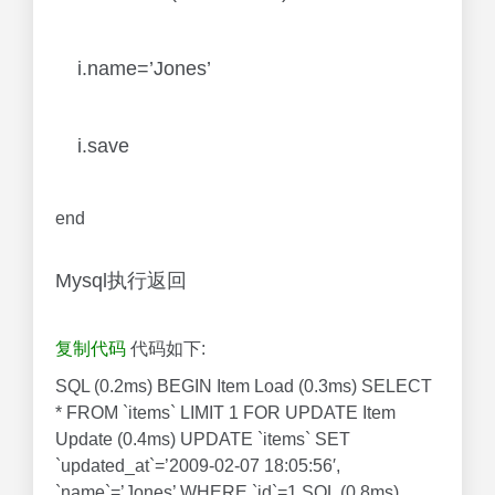
i.name=’Jones’
i.save
end
Mysql执行返回
复制代码
代码如下:
SQL (0.2ms) BEGIN Item Load (0.3ms) SELECT
* FROM `items` LIMIT 1 FOR UPDATE Item
Update (0.4ms) UPDATE `items` SET
`updated_at`=’2009-02-07 18:05:56′,
`name`=’Jones’ WHERE `id`=1 SQL (0.8ms)