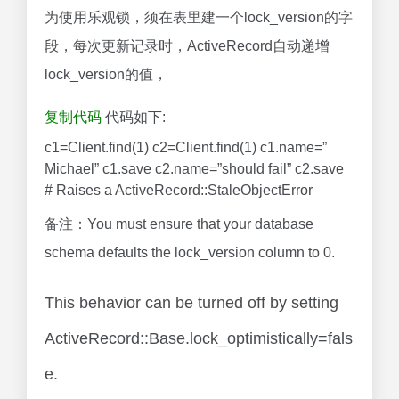
为使用乐观锁，须在表里建一个lock_version的字
段，每次更新记录时，ActiveRecord自动递增
lock_version的值，
复制代码
代码如下:
c1=Client.find(1) c2=Client.find(1) c1.name=”
Michael” c1.save c2.name=”should fail” c2.save
# Raises a ActiveRecord::StaleObjectError
备注：You must ensure that your database
schema defaults the lock_version column to 0.
This behavior can be turned off by setting
ActiveRecord::Base.lock_optimistically=fals
e.