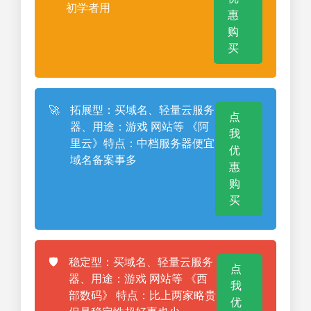
初学者用
惠
购
买
🚀
拓展型：买域名、轻量云服务
点
器、用途：游戏 网站等 《阿
我
里云》特点：中档服务器便宜
优
域名备案事多
惠
购
买
🛡️
稳定型：买域名、轻量云服务
点
器、用途：游戏 网站等 《西
我
部数码》 特点：比上两家略贵
优