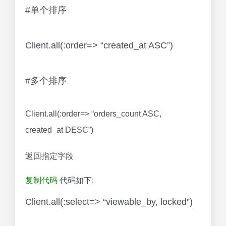
#单个排序
Client.all(:order=> “created_at ASC”)
#多个排序
Client.all(:order=> “orders_count ASC,
created_at DESC”)
返回指定字段
复制代码
代码如下:
Client.all(:select=> “viewable_by, locked”)