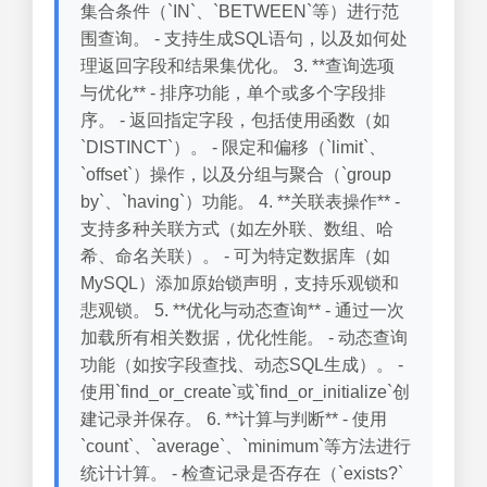
集合条件（`IN`、`BETWEEN`等）进行范
围查询。 - 支持生成SQL语句，以及如何处
理返回字段和结果集优化。 3. **查询选项
与优化** - 排序功能，单个或多个字段排
序。 - 返回指定字段，包括使用函数（如
`DISTINCT`）。 - 限定和偏移（`limit`、
`offset`）操作，以及分组与聚合（`group
by`、`having`）功能。 4. **关联表操作** -
支持多种关联方式（如左外联、数组、哈
希、命名关联）。 - 可为特定数据库（如
MySQL）添加原始锁声明，支持乐观锁和
悲观锁。 5. **优化与动态查询** - 通过一次
加载所有相关数据，优化性能。 - 动态查询
功能（如按字段查找、动态SQL生成）。 -
使用`find_or_create`或`find_or_initialize`创
建记录并保存。 6. **计算与判断** - 使用
`count`、`average`、`minimum`等方法进行
统计计算。 - 检查记录是否存在（`exists?`