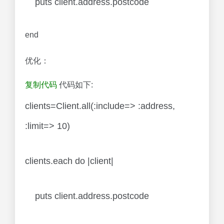
puts client.address.postcode
end
优化：
复制代码
代码如下:
clients=Client.all(:include=> :address,
:limit=> 10)
clients.each do |client|
puts client.address.postcode