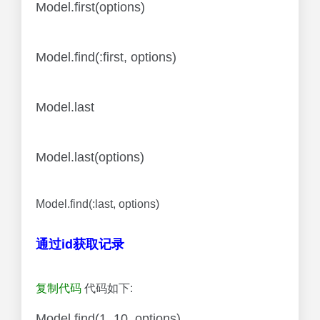
Model.first(options)
Model.find(:first, options)
Model.last
Model.last(options)
Model.find(:last, options)
通过id获取记录
复制代码
代码如下:
Model.find(1, 10, options)