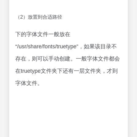
下的字体文件一般放在
“/usr/share/fonts/truetype”，如果该目录不
存在，则可以手动创建。一般字体文件都会
在truetype文件夹下还有一层文件夹，才到
字体文件。
以dejavu为例，就是这样的。