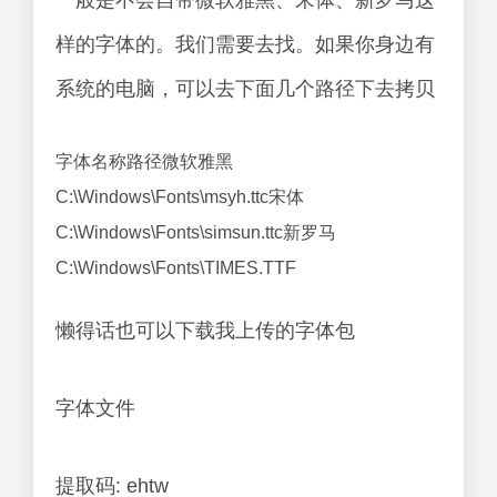
字体名称路径微软雅黑
C:\Windows\Fonts\msyh.ttc宋体
C:\Windows\Fonts\simsun.ttc新罗马
C:\Windows\Fonts\TIMES.TTF
懒得话也可以下载我上传的字体包
字体文件
提取码: ehtw
（2）放置到合适路径