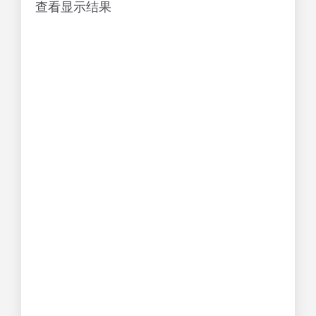
您可能感兴趣的文章:python matplotlib绘图,修改
坐标轴刻度为文字的实例Python在Matplotlib图中
显示中文字体的操作方法Matplotlib 绘制饼图解决
文字重叠的方法Python之Matplotlib文字与注释的
使用方法Python利用Matplotlib绘图无法显示中文
字体的解决方案matplotlib 生成的图像中无法显示
中文字符的解决方法查找适用于matplotlib的中文
字体名称与实际文件名对应关系的方法
随心笔谈
©
版权声明
文章版权归作者所有，未经允许请勿转载。
上一篇
下一篇
Python入门教程(三十
Python提高运维效率的脚本
八)Python的NumPy库简介