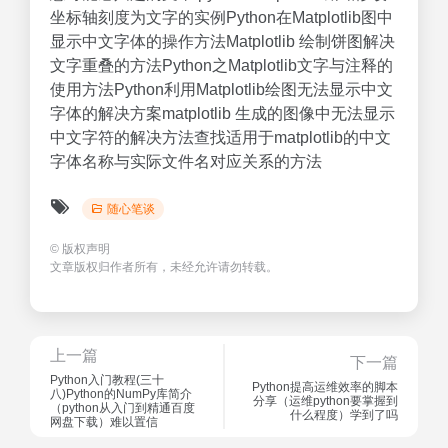
Redis分布式锁一定要避开
tpg是什么意思 .tpg是什么
的两个坑（redis 分布式锁
格式文件
的实现）墙裂推荐
随心笔谈
随心笔谈
1年前
396
1年前
329
一个神奇的网站导航工具站-提供最权威高质量的在线
网站导引服务-让您第一时间到达所需要的网站地址