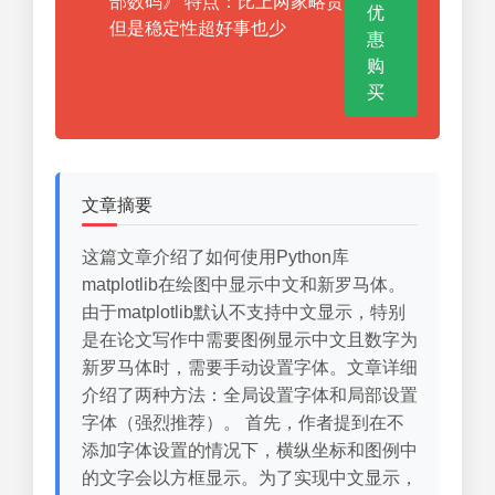
部数码》 特点：比上两家略贵
优
但是稳定性超好事也少
惠
购
买
文章摘要
这篇文章介绍了如何使用Python库
matplotlib在绘图中显示中文和新罗马体。
由于matplotlib默认不支持中文显示，特别
是在论文写作中需要图例显示中文且数字为
新罗马体时，需要手动设置字体。文章详细
介绍了两种方法：全局设置字体和局部设置
字体（强烈推荐）。 首先，作者提到在不
添加字体设置的情况下，横纵坐标和图例中
的文字会以方框显示。为了实现中文显示，