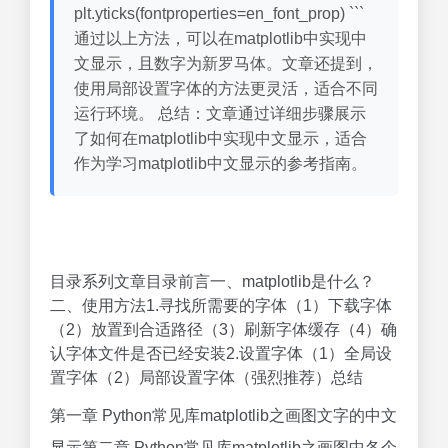
plt.yticks(fontproperties=en_font_prop) ```
通过以上方法，可以在matplotlib中实现中
文显示，且数字为新罗马体。文章还提到，
使用局部设置字体的方法更灵活，适合不同
运行环境。 总结：文章通过详细步骤展示
了如何在matplotlib中实现中文显示，适合
作为学习matplotlib中文显示的参考指南。
目录系列文章目录前言一、matplotlib是什么？
二、使用方法1.寻找所需要的字体（1）下载字体
（2）放置到合适路径（3）刷新字体缓存（4）确
认字体文件是否已经安装2.设置字体（1）全局设
置字体（2）局部设置字体（强烈推荐）总结
第一章 Python常见库matplotlib之画图文字的中文
显示第二章 Python常见库matplotlib之画图中各个