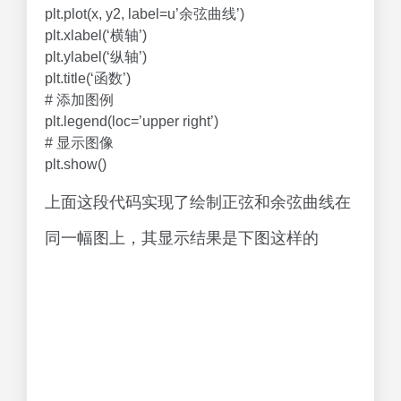
plt.plot(x, y2, label=u’余弦曲线’)
plt.xlabel(‘横轴’)
plt.ylabel(‘纵轴’)
plt.title(‘函数’)
# 添加图例
plt.legend(loc=’upper right’)
# 显示图像
plt.show()
上面这段代码实现了绘制正弦和余弦曲线在
同一幅图上，其显示结果是下图这样的