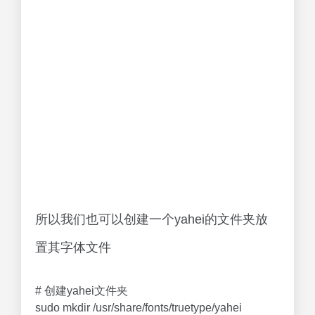
（4）确认字体文件是否已经安装
在终端输入下面的代码，可以看到微软雅黑
的安装路径
fc-list | grep -i yahei
同理，可以查看新罗马的
fc-list | grep TIMES
查看宋体的
fc-list | grep SUN
（5）删除matplotlib的缓存