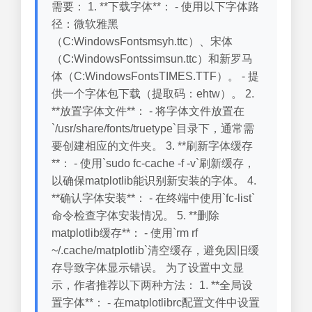
需要： 1. **下载字体**： - 使用以下字体路
径：微软雅黑
（C:WindowsFontsmsyh.ttc）、宋体
（C:WindowsFontssimsun.ttc）和新罗马
体（C:WindowsFontsTIMES.TTF）。 - 提
供一个字体包下载（提取码：ehtw）。 2.
**放置字体文件**： - 将字体文件放置在
`/usr/share/fonts/truetype`目录下，通常需
要创建相应的文件夹。 3. **刷新字体缓存
**： - 使用`sudo fc-cache -f -v`刷新缓存，
以确保matplotlib能识别新安装的字体。 4.
**确认字体安装**： - 在终端中使用`fc-list`
命令检查字体安装情况。 5. **删除
matplotlib缓存**： - 使用`rm rf
~/.cache/matplotlib`清空缓存，避免因旧缓
存导致字体显示错误。 为了设置中文显
示，作者推荐以下两种方法： 1. **全局设
置字体**： - 在matplotlibrc配置文件中设置