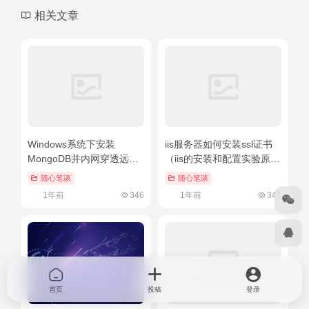
友链申请
免责声明
广告合作
关于我们
Copyright © 2026
智能AI导航网
首页
投稿
登录